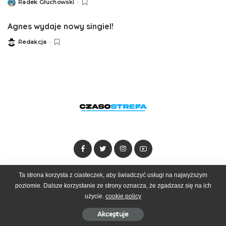
Radek Głuchowski
Posted
by
Agnes wydaje nowy singiel!
Redakcja
Posted
by
Dołącz do zespołu
Kontakt
Reklama
Ta strona korzysta z ciasteczek, aby świadczyć usługi na najwyższym
poziomie. Dalsze korzystanie ze strony oznacza, że zgadzasz się na ich
użycie.
cookie policy
© 2025 Czasostrefa by
Goobrand
Akceptuje