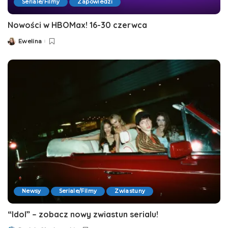
Seriale/Filmy
Zapowiedzi
Nowości w HBOMax! 16-30 czerwca
Ewelina
Posted
by
Newsy
Seriale/Filmy
Zwiastuny
“Idol” – zobacz nowy zwiastun serialu!