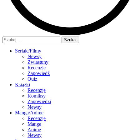
Szukaj:
Seriale/Filmy
Newsy
Zwiastuny
Recenzje
Zapowiedź
Quiz
Książki
Recenzje
Komiksy
Zapowiedzi
Newsy
Manga/Anime
Recenzje
Manga
Anime
Newsy