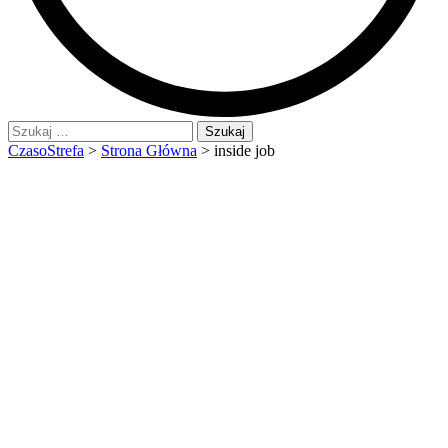
Szukaj:
CzasoStrefa
>
Strona Główna
>
inside job