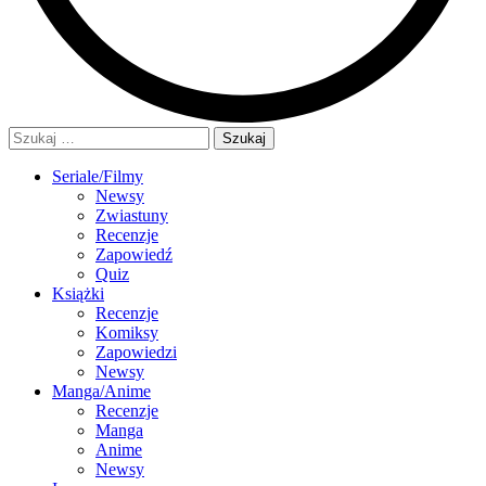
Szukaj:
Seriale/Filmy
Newsy
Zwiastuny
Recenzje
Zapowiedź
Quiz
Książki
Recenzje
Komiksy
Zapowiedzi
Newsy
Manga/Anime
Recenzje
Manga
Anime
Newsy