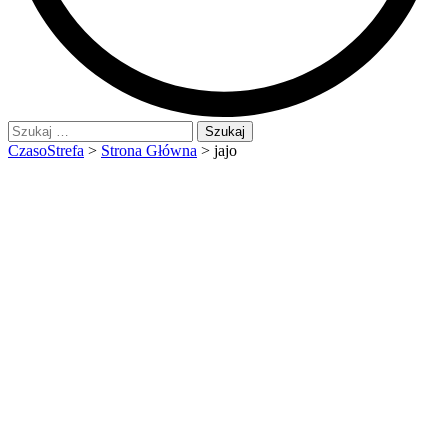
Szukaj:
CzasoStrefa
>
Strona Główna
>
jajo