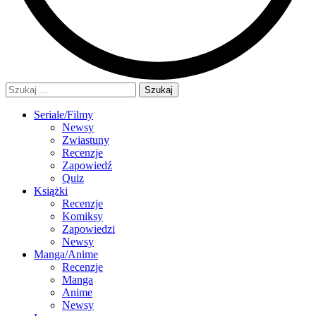
Szukaj:
Seriale/Filmy
Newsy
Zwiastuny
Recenzje
Zapowiedź
Quiz
Książki
Recenzje
Komiksy
Zapowiedzi
Newsy
Manga/Anime
Recenzje
Manga
Anime
Newsy