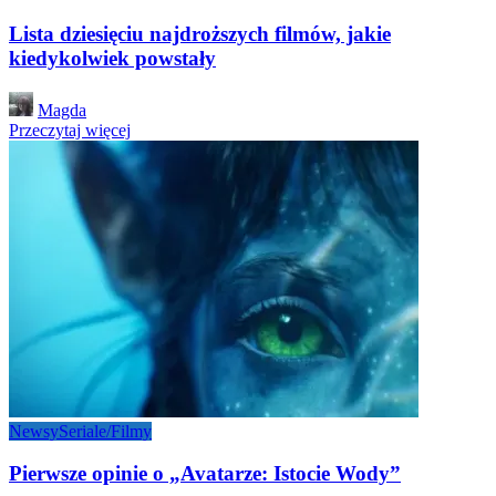
Lista dziesięciu najdroższych filmów, jakie
kiedykolwiek powstały
Posted
Magda
by
Przeczytaj więcej
Newsy
Seriale/Filmy
Pierwsze opinie o „Avatarze: Istocie Wody”