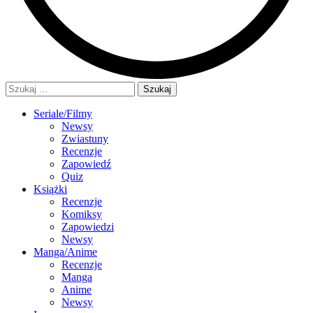
Szukaj:
Seriale/Filmy
Newsy
Zwiastuny
Recenzje
Zapowiedź
Quiz
Książki
Recenzje
Komiksy
Zapowiedzi
Newsy
Manga/Anime
Recenzje
Manga
Anime
Newsy