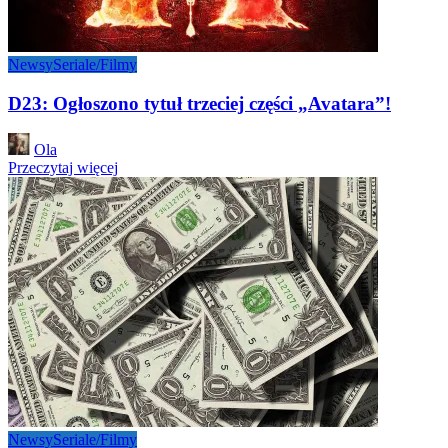
Newsy
Seriale/Filmy
D23: Ogłoszono tytuł trzeciej części „Avatara”!
Posted
Ola
by
Przeczytaj więcej
Newsy
Seriale/Filmy