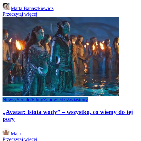
Posted
Marta Banaszkiewicz
by
Przeczytaj więcej
Newsy
Seriale/Filmy
Zapowiedzi
Zwiastuny
„Avatar: Istota wody” – wszystko, co wiemy do tej
pory
Posted
Maja
by
Przeczytaj więcej