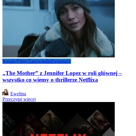
Seriale/Filmy
Zapowiedzi
Zwiastuny
„The Mother” z Jennifer Lopez w roli głównej –
wszystko co wiemy o thrillerze Netflixa
Posted
Ewelina
by
Przeczytaj więcej