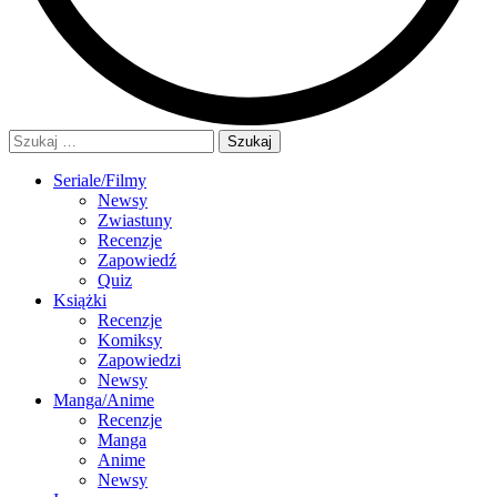
Szukaj:
Seriale/Filmy
Newsy
Zwiastuny
Recenzje
Zapowiedź
Quiz
Książki
Recenzje
Komiksy
Zapowiedzi
Newsy
Manga/Anime
Recenzje
Manga
Anime
Newsy