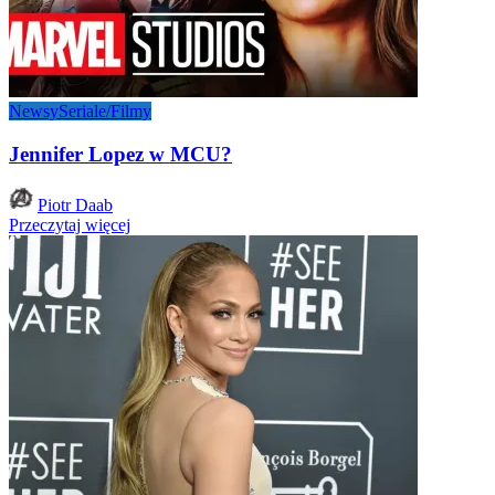
Newsy
Seriale/Filmy
Jennifer Lopez w MCU?
Posted
Piotr Daab
by
Przeczytaj więcej