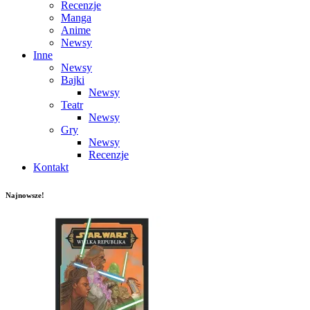
Recenzje
Manga
Anime
Newsy
Inne
Newsy
Bajki
Newsy
Teatr
Newsy
Gry
Newsy
Recenzje
Kontakt
Najnowsze!