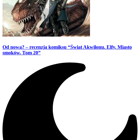
Od nowa? – recenzja komiksu “Świat Akwilonu. Elfy. Miasto
smoków. Tom 20”