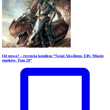
Od nowa? – recenzja komiksu “Świat Akwilonu. Elfy. Miasto
smoków. Tom 20”