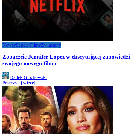
Newsy
Seriale/Filmy
Zwiastuny
Zobaczcie Jennifer Lopez w ekscytującej zapowiedzi
swojego nowego filmu
Posted
Radek Głuchowski
by
Przeczytaj więcej