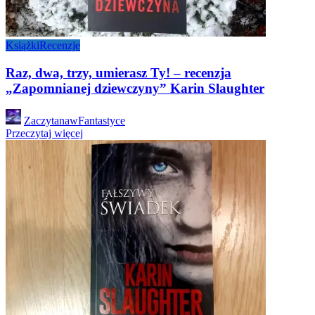
Książki
Recenzje
Raz, dwa, trzy, umierasz Ty! – recenzja
„Zapomnianej dziewczyny” Karin Slaughter
Posted
ZaczytanawFantastyce
by
Przeczytaj więcej