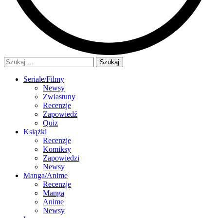
Szukaj:
Seriale/Filmy
Newsy
Zwiastuny
Recenzje
Zapowiedź
Quiz
Książki
Recenzje
Komiksy
Zapowiedzi
Newsy
Manga/Anime
Recenzje
Manga
Anime
Newsy