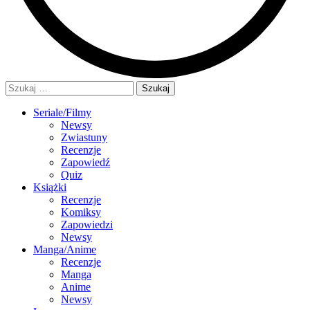
Szukaj:
Seriale/Filmy
Newsy
Zwiastuny
Recenzje
Zapowiedź
Quiz
Książki
Recenzje
Komiksy
Zapowiedzi
Newsy
Manga/Anime
Recenzje
Manga
Anime
Newsy