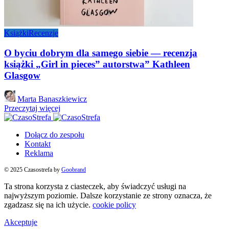
Książki
Recenzje
O byciu dobrym dla samego siebie — recenzja
książki „Girl in pieces” autorstwa” Kathleen
Glasgow
Posted
Marta Banaszkiewicz
by
Przeczytaj więcej
Dołącz do zespołu
Kontakt
Reklama
© 2025 Czasostrefa by
Goobrand
Ta strona korzysta z ciasteczek, aby świadczyć usługi na
najwyższym poziomie. Dalsze korzystanie ze strony oznacza, że
zgadzasz się na ich użycie.
cookie policy
Akceptuje