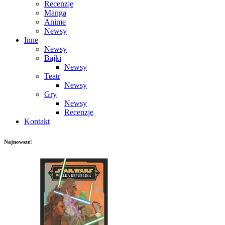
Recenzje
Manga
Anime
Newsy
Inne
Newsy
Bajki
Newsy
Teatr
Newsy
Gry
Newsy
Recenzje
Kontakt
Najnowsze!