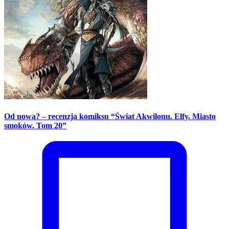
Od nowa? – recenzja komiksu “Świat Akwilonu. Elfy. Miasto
smoków. Tom 20”