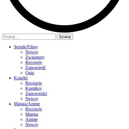
Szukaj:
Seriale/Filmy
Newsy
Zwiastuny
Recenzje
Zapowiedź
Quiz
Książki
Recenzje
Komiksy
Zapowiedzi
Newsy
Manga/Anime
Recenzje
Manga
Anime
Newsy