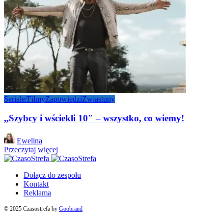
Seriale/Filmy
Zapowiedzi
Zwiastuny
,,Szybcy i wściekli 10″ – wszystko, co wiemy!
Posted
Ewelina
by
Przeczytaj więcej
Dołącz do zespołu
Kontakt
Reklama
© 2025 Czasostrefa by
Goobrand