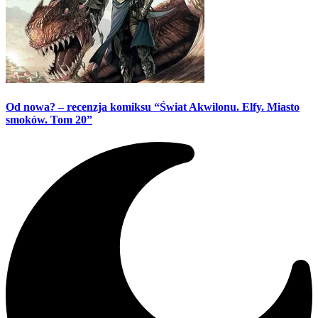
Od nowa? – recenzja komiksu “Świat Akwilonu. Elfy. Miasto
smoków. Tom 20”