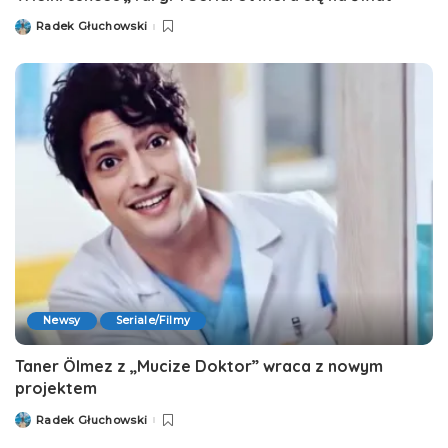
Radek Głuchowski
Posted
by
Newsy
Seriale/Filmy
Taner Ölmez z „Mucize Doktor” wraca z nowym
projektem
Radek Głuchowski
Posted
by