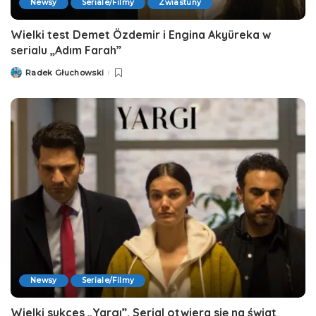
Newsy
Seriale/Filmy
Zwiastuny
Wielki test Demet Özdemir i Engina Akyüreka w
serialu „Adım Farah”
Radek Głuchowski
Posted
by
Newsy
Seriale/Filmy
Wielki sukces „Yargı”. Serial otwiera się na świat