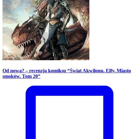
Od nowa? – recenzja komiksu “Świat Akwilonu. Elfy. Miasto
smoków. Tom 20”