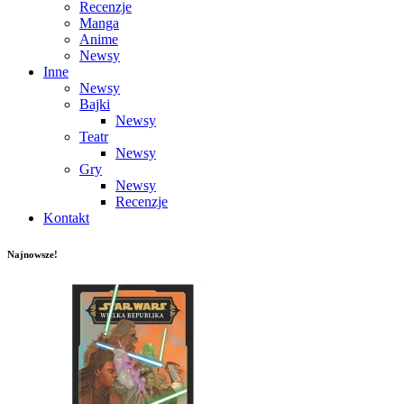
Recenzje
Manga
Anime
Newsy
Inne
Newsy
Bajki
Newsy
Teatr
Newsy
Gry
Newsy
Recenzje
Kontakt
Najnowsze!