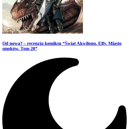
Od nowa? – recenzja komiksu “Świat Akwilonu. Elfy. Miasto
smoków. Tom 20”