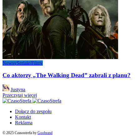
Newsy
Seriale/Filmy
Co aktorzy „The Walking Dead” zabrali z planu?
Posted
Justyna
by
Przeczytaj więcej
Dołącz do zespołu
Kontakt
Reklama
© 2025 Czasostrefa by
Goobrand