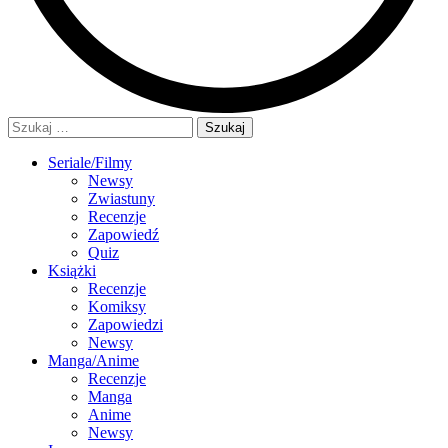
Szukaj:
Seriale/Filmy
Newsy
Zwiastuny
Recenzje
Zapowiedź
Quiz
Książki
Recenzje
Komiksy
Zapowiedzi
Newsy
Manga/Anime
Recenzje
Manga
Anime
Newsy