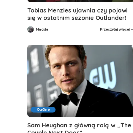
Tobias Menzies ujawnia czy pojawi
się w ostatnim sezonie Outlander!
Magda
Przeczytaj więcej
Posted
by
Ogólne
Sam Heughan z główną rolą w ,,The
Couple Next Door”