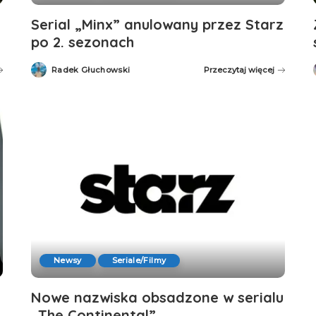
Serial „Minx” anulowany przez Starz
po 2. sezonach
Radek Głuchowski
Przeczytaj więcej
Posted
by
Newsy
Seriale/Filmy
Nowe nazwiska obsadzone w serialu
„The Continental”