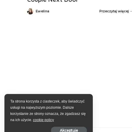
Ewelina
Przeczytaj więcej
Posted
by
Ta strona korzysta z ciasteczek, aby świadczyć
usługi na najwyższym poziomie. Dalsze
korzystanie ze strony oznacza, że zgadzasz się
na ich użycie.
cookie policy
Akceptuje