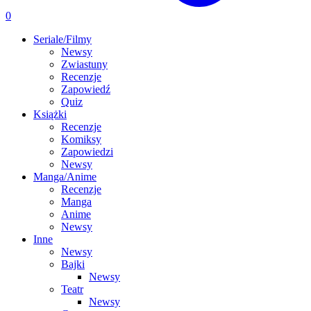
0
Seriale/Filmy
Newsy
Zwiastuny
Recenzje
Zapowiedź
Quiz
Książki
Recenzje
Komiksy
Zapowiedzi
Newsy
Manga/Anime
Recenzje
Manga
Anime
Newsy
Inne
Newsy
Bajki
Newsy
Teatr
Newsy