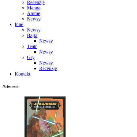
Recenzje
Manga
Anime
Newsy
Inne
Newsy
Bajki
Newsy
Teatr
Newsy
Gry
Newsy
Recenzje
Kontakt
Najnowsze!