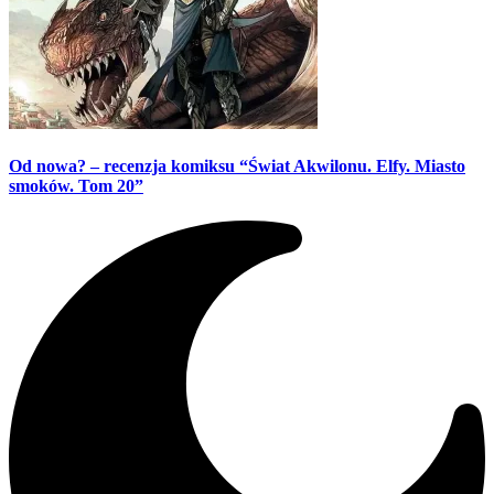
Od nowa? – recenzja komiksu “Świat Akwilonu. Elfy. Miasto
smoków. Tom 20”