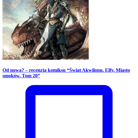
Od nowa? – recenzja komiksu “Świat Akwilonu. Elfy. Miasto
smoków. Tom 20”