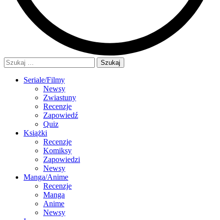
Szukaj:
Seriale/Filmy
Newsy
Zwiastuny
Recenzje
Zapowiedź
Quiz
Książki
Recenzje
Komiksy
Zapowiedzi
Newsy
Manga/Anime
Recenzje
Manga
Anime
Newsy