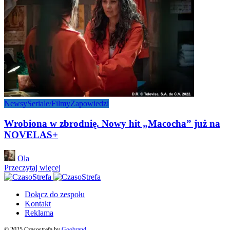
Newsy
Seriale/Filmy
Zapowiedzi
Wrobiona w zbrodnię. Nowy hit „Macocha” już na
NOVELAS+
Posted
Ola
by
Przeczytaj więcej
Dołącz do zespołu
Kontakt
Reklama
© 2025 Czasostrefa by
Goobrand