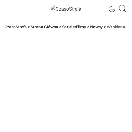
CzasoStrefa
>
Strona Główna
>
Seriale/Filmy
>
Newsy
>
Wrobiona w zbrodnię. Nowy hit „Macocha” już na NOVELAS+