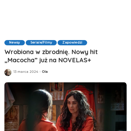
Newsy
Seriale/Filmy
Zapowiedzi
Wrobiona w zbrodnię. Nowy hit
„Macocha” już na NOVELAS+
13 marca 2024
Ola
Posted
by