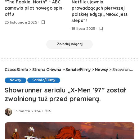
“The Rookie: North” – ABC
Netflix ujawnia
zamawia pilot nowego spin-
prowadzących pierwszej
offu
polskiej edycji „Miłość jest
ślepa”!
25 listopada 2025
18 lipca 2025
Załaduj więcej
CzasoStrefa
>
Strona Główna
>
Seriale/Filmy
>
Newsy
>
Showrunner serialu „X-Men ’97” został zwolniony tuż przed premierą.
Newsy
Seriale/Filmy
Showrunner serialu „X-Men ’97” został
zwolniony tuż przed premierą.
13 marca 2024
Ola
Posted
by