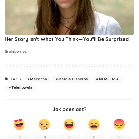
Macocha
Marcia Cisneros
NOVELAS+
TAGS:
Telenowela
Jak oceniasz?
0
0
0
0
0