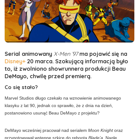
Serial animowany
X-Men ’97
ma pojawić się na
Disney+
20 marca. Szokującą informacją było
to, iż zwolniono showrunnera produkcji Beau
DeMayo, chwilę przed premierą.
Co się stało?
Marvel Studios długo czekało na wznowienie animowanego
klasyku z lat 90, jednak co sprawiło, że z dnia na dzień,
postanowiono usunąć Beau DeMayo z projektu?
DeMayo wcześniej pracował nad serialem
Moon Knight
oraz
przygotowywał wstępne szkice do reboota
Blade’a.
Nagle