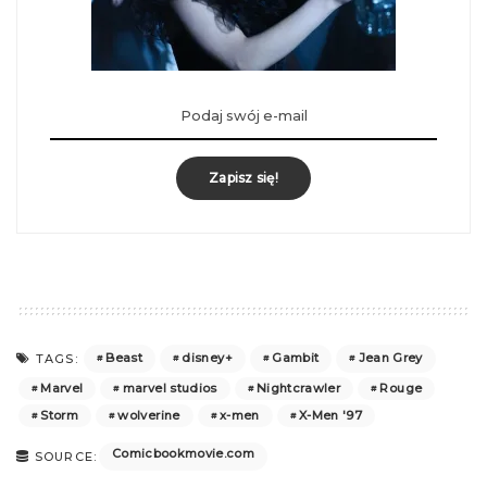
Zapisz się!
Beast
disney+
Gambit
Jean Grey
TAGS:
Marvel
marvel studios
Nightcrawler
Rouge
Storm
wolverine
x-men
X-Men '97
Comicbookmovie.com
SOURCE: