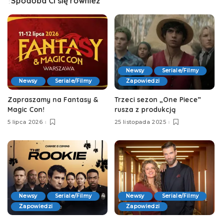
Spodoba Ci się również
Newsy
Seriale/Filmy
Newsy
Seriale/Filmy
Zapowiedzi
Zapraszamy na Fantasy &
Trzeci sezon „One Piece”
Magic Con!
rusza z produkcją
5 lipca 2026
25 listopada 2025
Newsy
Seriale/Filmy
Newsy
Seriale/Filmy
Zapowiedzi
Zapowiedzi