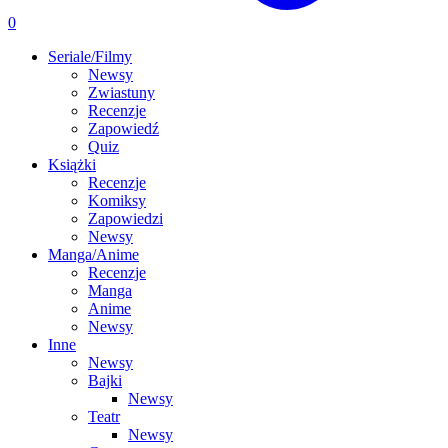
0
Seriale/Filmy
Newsy
Zwiastuny
Recenzje
Zapowiedź
Quiz
Książki
Recenzje
Komiksy
Zapowiedzi
Newsy
Manga/Anime
Recenzje
Manga
Anime
Newsy
Inne
Newsy
Bajki
Newsy
Teatr
Newsy