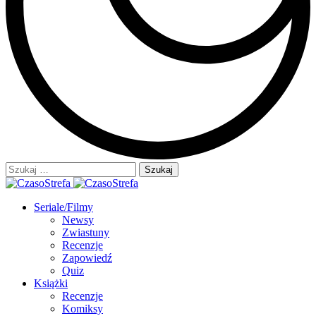
Szukaj:
Seriale/Filmy
Newsy
Zwiastuny
Recenzje
Zapowiedź
Quiz
Książki
Recenzje
Komiksy