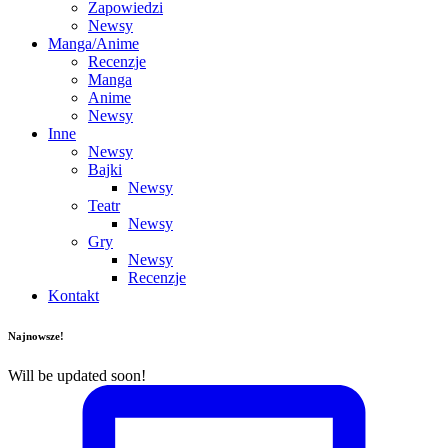
Zapowiedzi
Newsy
Manga/Anime
Recenzje
Manga
Anime
Newsy
Inne
Newsy
Bajki
Newsy
Teatr
Newsy
Gry
Newsy
Recenzje
Kontakt
Najnowsze!
Will be updated soon!