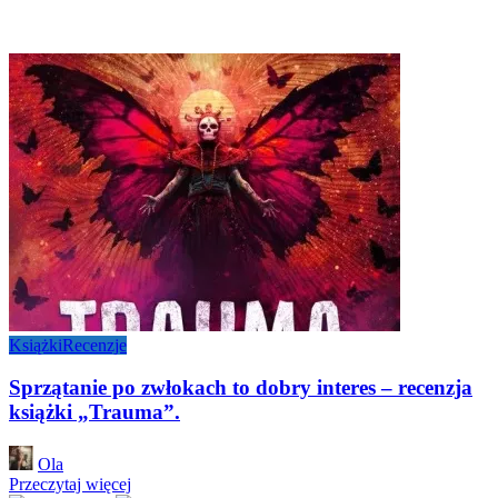
Książki
Recenzje
Sprzątanie po zwłokach to dobry interes – recenzja
książki „Trauma”.
Posted
Ola
by
Przeczytaj więcej