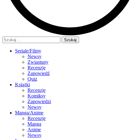
Szukaj:
Seriale/Filmy
Newsy
Zwiastuny
Recenzje
Zapowiedź
Quiz
Książki
Recenzje
Komiksy
Zapowiedzi
Newsy
Manga/Anime
Recenzje
Manga
Anime
Newsy