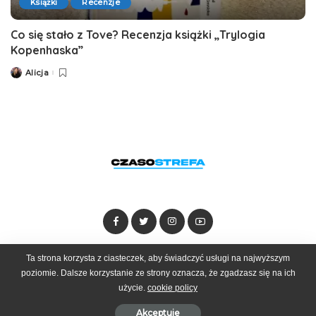
Książki
Recenzje
Co się stało z Tove? Recenzja książki „Trylogia
Kopenhaska”
Alicja
Posted
by
Ta strona korzysta z ciasteczek, aby świadczyć usługi na najwyższym
Dołącz do zespołu
Kontakt
Reklama
poziomie. Dalsze korzystanie ze strony oznacza, że zgadzasz się na ich
użycie.
cookie policy
© 2025 Czasostrefa by
Goobrand
Akceptuje