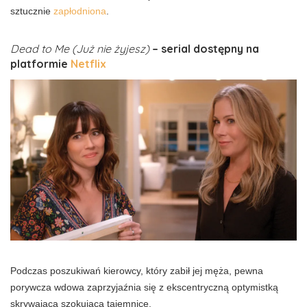
sztucznie
zapłodniona
.
Dead to Me (Już nie żyjesz)
– serial dostępny na
platformie
Netflix
Podczas poszukiwań kierowcy, który zabił jej męża, pewna
porywcza wdowa zaprzyjaźnia się z ekscentryczną optymistką
skrywającą szokującą tajemnicę.