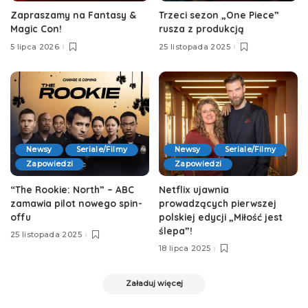
Zapraszamy na Fantasy &
Trzeci sezon „One Piece”
Magic Con!
rusza z produkcją
5 lipca 2026
25 listopada 2025
Newsy
Seriale/Filmy
Newsy
Seriale/Filmy
Zapowiedzi
Zapowiedzi
“The Rookie: North” – ABC
Netflix ujawnia
zamawia pilot nowego spin-
prowadzących pierwszej
offu
polskiej edycji „Miłość jest
ślepa”!
25 listopada 2025
18 lipca 2025
Załaduj więcej