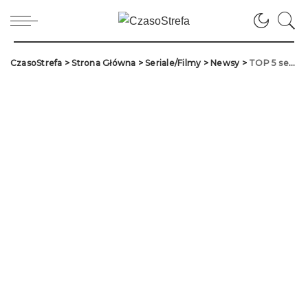
CzasoStrefa
>
Strona Główna
>
Seriale/Filmy
>
Newsy
>
TOP 5 seriali podobnych do „Ginny and Georgia”