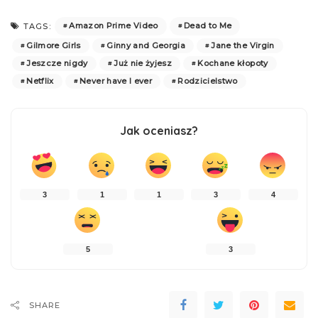
Amazon Prime Video
Dead to Me
TAGS:
Gilmore Girls
Ginny and Georgia
Jane the Virgin
Jeszcze nigdy
Już nie żyjesz
Kochane kłopoty
Netflix
Never have I ever
Rodzicielstwo
Jak oceniasz?
3
1
1
3
4
5
3
SHARE