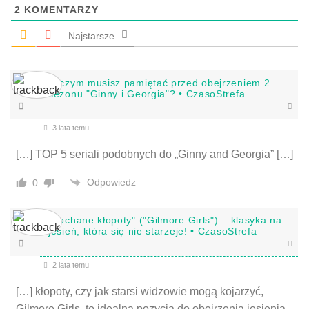
2
KOMENTARZY
Najstarsze
O czym musisz pamiętać przed obejrzeniem 2.
sezonu "Ginny i Georgia"? • CzasoStrefa
3 lata temu
[…] TOP 5 seriali podobnych do „Ginny and Georgia” […]
Odpowiedz
0
"Kochane kłopoty" ("Gilmore Girls") – klasyka na
jesień, która się nie starzeje! • CzasoStrefa
2 lata temu
[…] kłopoty, czy jak starsi widzowie mogą kojarzyć,
Gilmore Girls, to idealna pozycja do obejrzenia jesienią