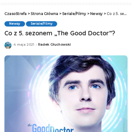
CzasoStrefa
>
Strona Główna
>
Seriale/Filmy
>
Newsy
>
Co z 5. sezonem „The Good Doctor”?
Newsy
Seriale/Filmy
Co z 5. sezonem „The Good Doctor”?
4 maja 2021
Radek Głuchowski
Posted
by