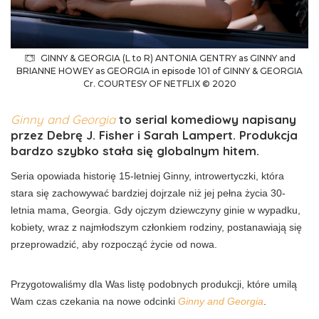
GINNY & GEORGIA (L to R) ANTONIA GENTRY as GINNY and
BRIANNE HOWEY as GEORGIA in episode 101 of GINNY & GEORGIA
Cr. COURTESY OF NETFLIX © 2020
Ginny and Georgia
to serial komediowy napisany
przez Debrę J. Fisher i Sarah Lampert. Produkcja
bardzo szybko stała się globalnym hitem.
Seria opowiada historię 15-letniej Ginny, introwertyczki, która
stara się zachowywać bardziej dojrzale niż jej pełna życia 30-
letnia mama, Georgia. Gdy ojczym dziewczyny ginie w wypadku,
kobiety, wraz z najmłodszym członkiem rodziny, postanawiają się
przeprowadzić, aby rozpocząć życie od nowa.
Przygotowaliśmy dla Was listę podobnych produkcji, które umilą
Wam czas czekania na nowe odcinki
Ginny and Georgia
.