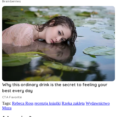
Tags:
Rebeca Ross
recenzja książki
Rzeka zaklęta
Wydawnictwo
Muza