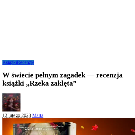
Książki
Recenzje
W świecie pełnym zagadek — recenzja
książki „Rzeka zaklęta”
Posted
12 lutego 2023
Marta
by