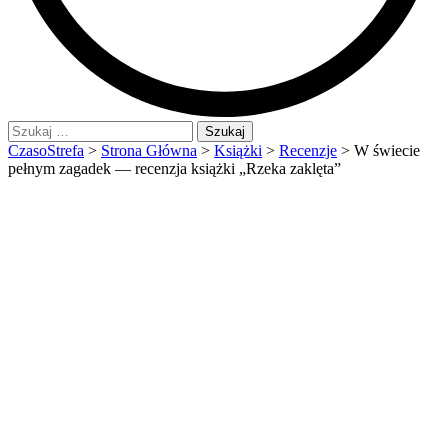
Szukaj:
CzasoStrefa
>
Strona Główna
>
Książki
>
Recenzje
>
W świecie
pełnym zagadek — recenzja książki „Rzeka zaklęta”