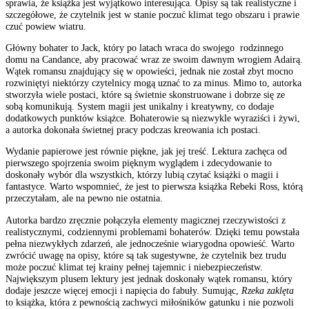
sprawia, że
książka
jest wyjątkowo interesująca. Opisy są tak realistyczne i
szczegółowe, że czytelnik jest w stanie poczuć klimat tego
obszaru
i prawie
czuć powiew wiatru.
Główny bohater
to
Jack, który po latach wraca do swojego rodzinnego
domu na Candance, aby pracować wraz ze swoim dawnym wrogiem Adairą.
Wątek romansu
znajdujący
się w opowieści, jednak nie
został
zbyt mocno
rozwiniętyi niektórzy czytelnicy mogą uznać to za minus. Mimo to, autorka
stworzyła wiele postaci, które są świetnie skonstruowane i dobrze się ze
sobą komunikują. System magii
jest
unikalny i kreatywny, co dodaje
dodatkowych punktów
książce
. Bohaterowie są niezwykle wyraziści i żywi,
a autorka dokonała świetnej pracy podczas kreowania ich postaci.
Wydanie
papierowe
jest
równie piękne, jak jej treść.
Lektura
zachęca od
pierwszego spojrzenia swoim pięknym wyglądem i
zdecydowanie
to
doskonały wybór dla wszystkich, którzy lubią czytać książki o magii i
fantastyce. Warto wspomnieć, że jest to pierwsza
książka
Rebeki Ross, którą
przeczytałam, ale na pewno nie ostatnia.
Autorka bardzo zręcznie połączyła elementy magicznej rzeczywistości z
realistycznymi, codziennymi problemami bohaterów. Dzięki temu powstała
pełna niezwykłych zdarzeń, ale jednocześnie wiarygodna opowieść. Warto
zwrócić uwagę na opisy, które są tak sugestywne, że czytelnik bez trudu
może poczuć klimat tej krainy pełnej tajemnic i niebezpieczeństw.
Największym plusem
lektury
jest jednak doskonały wątek romansu, który
dodaje jeszcze więcej emocji i napięcia do fabuły. Sumując,
Rzeka zaklęta
to
książka
, która z pewnością zachwyci miłośników gatunku i nie pozwoli