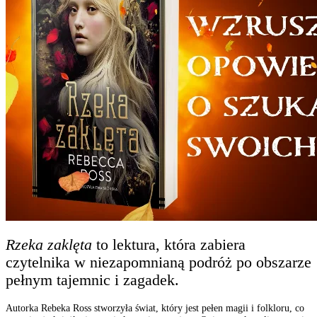
Rzeka zaklęta
to lektura, która zabiera
czytelnika w niezapomnianą podróż po
obszarze
pełnym tajemnic i zagadek.
Autorka Rebeka Ross stworzyła
świat
, który jest pełen magii i folkloru, co