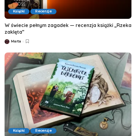
Książki
Recenzje
W świecie pełnym zagadek — recenzja książki „Rzeka
zaklęta”
Marta
Posted
by
Książki
Recenzje