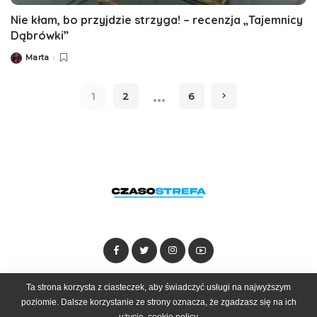
Nie kłam, bo przyjdzie strzyga! – recenzja „Tajemnicy
Dąbrówki”
Marta
Posted
by
…
1
2
6
Dołącz do zespołu
Kontakt
Reklama
Ta strona korzysta z ciasteczek, aby świadczyć usługi na najwyższym
poziomie. Dalsze korzystanie ze strony oznacza, że zgadzasz się na ich