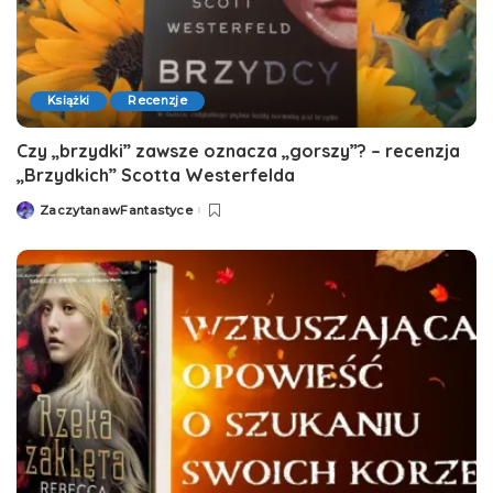
Książki
Recenzje
Czy „brzydki” zawsze oznacza „gorszy”? – recenzja
„Brzydkich” Scotta Westerfelda
ZaczytanawFantastyce
Posted
by