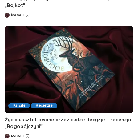
„Bojkot”
Marta
Posted
by
Książki
Recenzje
Życia ukształtowane przez cudze decyzje – recenzja
„Bogobójczyni”
Marta
Posted