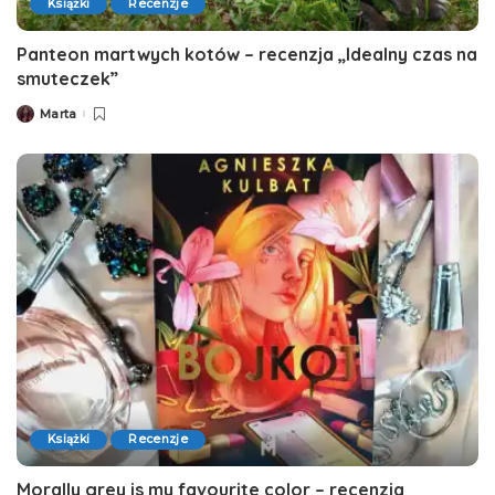
Książki
Recenzje
Panteon martwych kotów – recenzja „Idealny czas na
smuteczek”
Marta
Posted
by
Książki
Recenzje
Morally grey is my favourite color – recenzja