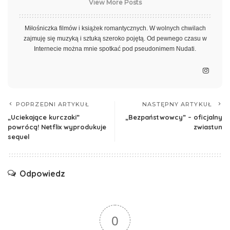
View More Posts
Miłośniczka filmów i książek romantycznych. W wolnych chwilach
zajmuję się muzyką i sztuką szeroko pojętą. Od pewnego czasu w
Internecie można mnie spotkać pod pseudonimem Nudati.
POPRZEDNI ARTYKUŁ
NASTĘPNY ARTYKUŁ
„Uciekające kurczaki”
„Bezpaństwowcy” – oficjalny
powrócą! Netflix wyprodukuje
zwiastun
sequel
Odpowiedz
0