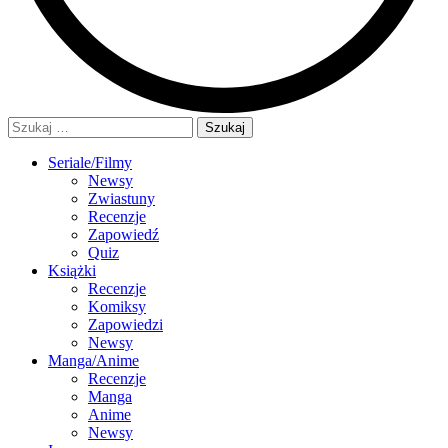
Szukaj:
Seriale/Filmy
Newsy
Zwiastuny
Recenzje
Zapowiedź
Quiz
Książki
Recenzje
Komiksy
Zapowiedzi
Newsy
Manga/Anime
Recenzje
Manga
Anime
Newsy