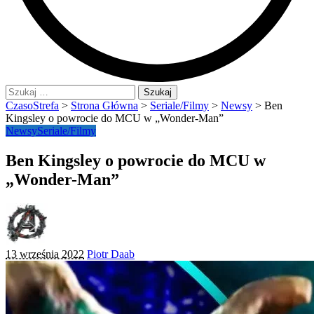
Szukaj:
CzasoStrefa
>
Strona Główna
>
Seriale/Filmy
>
Newsy
>
Ben
Kingsley o powrocie do MCU w „Wonder-Man”
Newsy
Seriale/Filmy
Ben Kingsley o powrocie do MCU w
„Wonder-Man”
Posted
13 września 2022
Piotr Daab
by