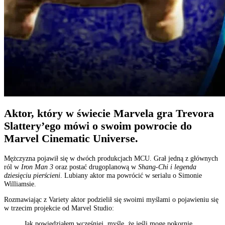
Aktor, który w świecie Marvela gra Trevora
Slattery’ego mówi o swoim powrocie do
Marvel Cinematic Universe.
Mężczyzna pojawił się w dwóch produkcjach MCU. Grał jedną z głównych
ról w
Iron Man 3
oraz postać drugoplanową w
Shang-Chi i legenda
dziesięciu pierścieni
. Lubiany aktor ma powrócić w serialu o Simonie
Williamsie.
Rozmawiając z Variety aktor podzielił się swoimi myślami o pojawieniu się
w trzecim projekcie od Marvel Studio:
Jak powiedziałem wcześniej, myślę, że jeśli mogę pokornie