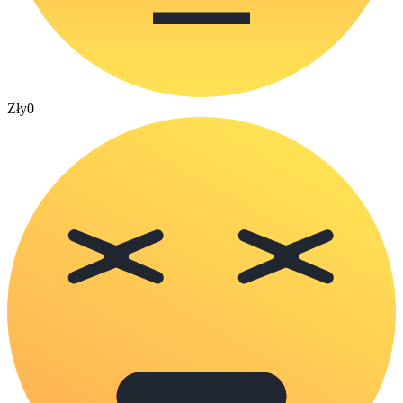
Zły
0