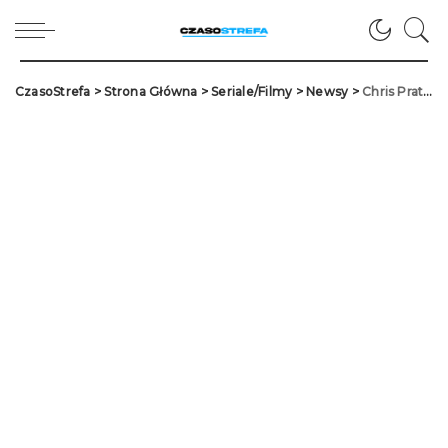
CzasoStrefa
>
Strona Główna
>
Seriale/Filmy
>
Newsy
>
Chris Pratt w „Love & Thunder”! Kto jeszcze?