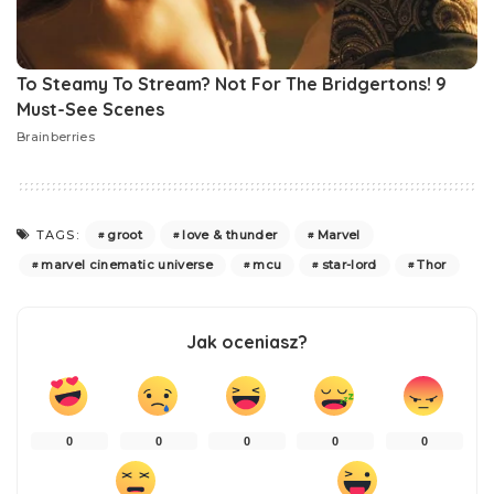
groot
love & thunder
Marvel
TAGS:
marvel cinematic universe
mcu
star-lord
Thor
Jak oceniasz?
0
0
0
0
0