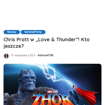
Newsy
Seriale/Filmy
Chris Pratt w „Love & Thunder”! Kto
jeszcze?
17 listopada 2020
Adrios4795
Posted
by