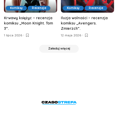
Komiksy
Recenzje
Komiksy
Recenzje
Krwawy księżyc – recenzja
Iluzja wolności – recenzja
komiksu „Moon Knight. Tom
komiksu „Avengers.
3”.
Zmierzch”.
1 lipca 2026
12 maja 2026
Załaduj więcej