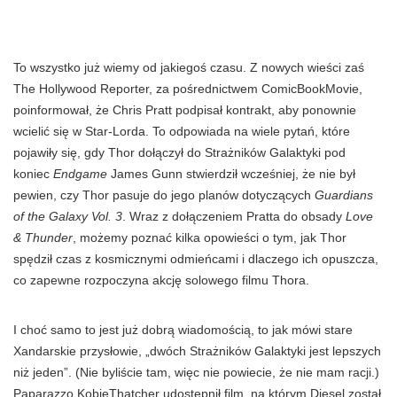
To wszystko już wiemy od jakiegoś czasu. Z nowych wieści zaś
The Hollywood Reporter, za pośrednictwem ComicBookMovie,
poinformował, że Chris Pratt podpisał kontrakt, aby ponownie
wcielić się w Star-Lorda. To odpowiada na wiele pytań, które
pojawiły się, gdy Thor dołączył do Strażników Galaktyki pod
koniec
Endgame
James Gunn stwierdził wcześniej, że nie był
pewien, czy Thor pasuje do jego planów dotyczących
Guardians
of the Galaxy Vol. 3
. Wraz z dołączeniem Pratta do obsady
Love
& Thunder
, możemy poznać kilka opowieści o tym, jak Thor
spędził czas z kosmicznymi odmieńcami i dlaczego ich opuszcza,
co zapewne rozpoczyna akcję solowego filmu Thora.
I choć samo to jest już dobrą wiadomością, to jak mówi stare
Xandarskie przysłowie, „dwóch Strażników Galaktyki jest lepszych
niż jeden”. (Nie byliście tam, więc nie powiecie, że nie mam racji.)
Paparazzo KobieThatcher udostępnił film, na którym Diesel został