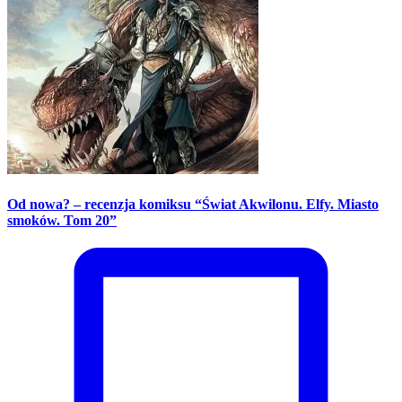
Od nowa? – recenzja komiksu “Świat Akwilonu. Elfy. Miasto
smoków. Tom 20”