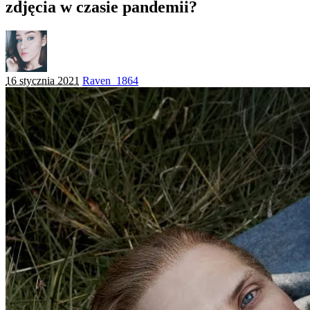
zdjęcia w czasie pandemii?
Posted
16 stycznia 2021
Raven_1864
by