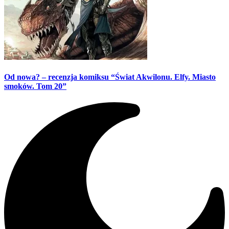
Od nowa? – recenzja komiksu “Świat Akwilonu. Elfy. Miasto
smoków. Tom 20”