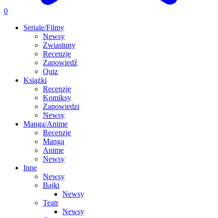
0
Seriale/Filmy
Newsy
Zwiastuny
Recenzje
Zapowiedź
Quiz
Książki
Recenzje
Komiksy
Zapowiedzi
Newsy
Manga/Anime
Recenzje
Manga
Anime
Newsy
Inne
Newsy
Bajki
Newsy
Teatr
Newsy