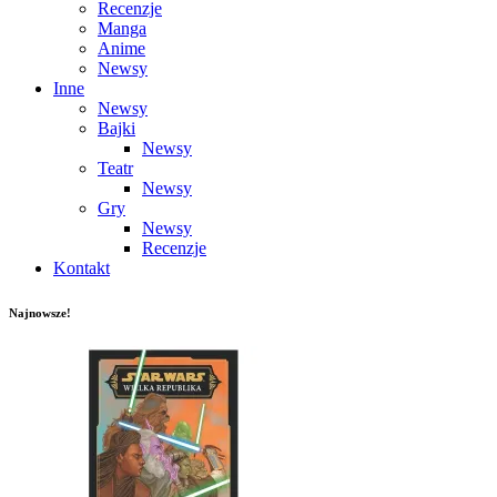
Recenzje
Manga
Anime
Newsy
Inne
Newsy
Bajki
Newsy
Teatr
Newsy
Gry
Newsy
Recenzje
Kontakt
Najnowsze!