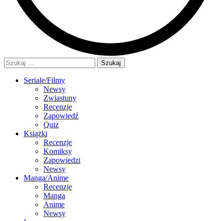
Szukaj:
Seriale/Filmy
Newsy
Zwiastuny
Recenzje
Zapowiedź
Quiz
Książki
Recenzje
Komiksy
Zapowiedzi
Newsy
Manga/Anime
Recenzje
Manga
Anime
Newsy