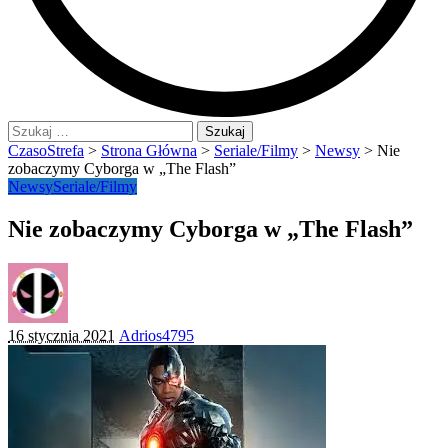
Szukaj:
CzasoStrefa
>
Strona Główna
>
Seriale/Filmy
>
Newsy
>
Nie
zobaczymy Cyborga w „The Flash”
Newsy
Seriale/Filmy
Nie zobaczymy Cyborga w „The Flash”
Posted
16 stycznia 2021
Adrios4795
by