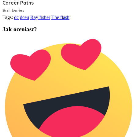
Tags:
dc
dceu
Ray fisher
The flash
Jak oceniasz?