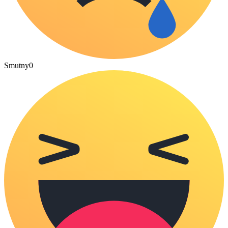
Smutny
0