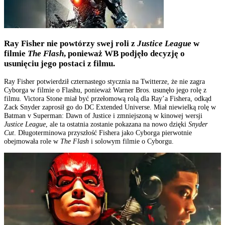
Ray Fisher nie powtórzy swej roli z
Justice League
w
filmie
The Flash
, ponieważ WB podjęło decyzję o
usunięciu jego postaci z filmu.
Ray Fisher potwierdził czternastego stycznia na Twitterze, że nie zagra
Cyborga w filmie o Flashu, ponieważ Warner Bros. usunęło jego rolę z
filmu. Victora Stone miał być przełomową rolą dla Ray’a Fishera, odkąd
Zack Snyder zaprosił go do DC Extended Universe. Miał niewielką rolę w
Batman v Superman: Dawn of Justice i zmniejszoną w kinowej wersji
Justice League
, ale ta ostatnia zostanie pokazana na nowo dzięki
Snyder
Cut
. Długoterminowa przyszłość Fishera jako Cyborga pierwotnie
obejmowała role w
The Flash
i solowym filmie o Cyborgu.