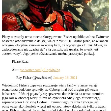
Plany te zostały teraz mocno skorygowane. Fisher opublikował na Twitterze
obszerne oświadczenie o dalszej walce z WB i DC. Aktor pisze, że w końcu
otrzymał oficjalne stanowisko wyżej firm, że wycięli go z filmu. Mówi, że
„zdecydowanie nie zgadza się” z tą decyzją, ale uważa, że wynik jest
„oczekiwany”. Jego pełne oświadczenie można przeczytać poniżej:
Please Read.
A>E
pic.twitter.com/y51qzMp7bg
— Ray Fisher (@ray8fisher)
January 13, 2021
Wiadomość Fishera zapewne rozczaruje wielu fanów. Starsze wersje
scenariusza podobno sprawiły, że Cyborg miał być drugim głównym
bohaterem. Później pojawiły się sprzeczne doniesienia na temat rozmiaru
jego roli w obecnej wersji filmu od dyrektora Andy’ego Musciettiego,
napisane przez Christinę Hodson. Pomimo tego, że rola Cyborga jest
opisywana jako niewiele więcej niż epizod, który składał się tylko z trzech
scen, Fisher twierdzi, że nie jest to dokładne i większa rola była w planach.