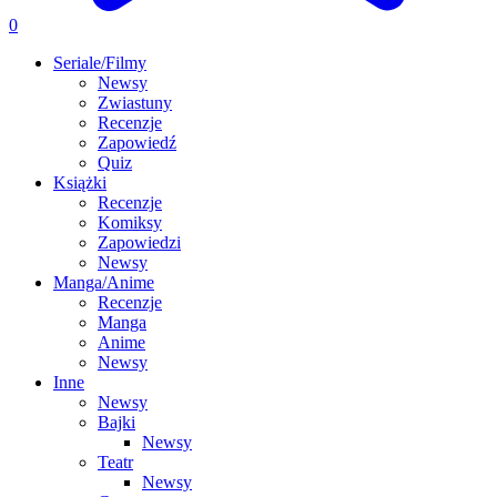
0
Seriale/Filmy
Newsy
Zwiastuny
Recenzje
Zapowiedź
Quiz
Książki
Recenzje
Komiksy
Zapowiedzi
Newsy
Manga/Anime
Recenzje
Manga
Anime
Newsy
Inne
Newsy
Bajki
Newsy
Teatr
Newsy