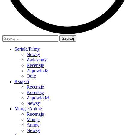
Szukaj:
Seriale/Filmy
Newsy
Zwiastuny
Recenzje
Zapowiedź
Quiz
Książki
Recenzje
Komiksy
Zapowiedzi
Newsy
Manga/Anime
Recenzje
Manga
Anime
Newsy