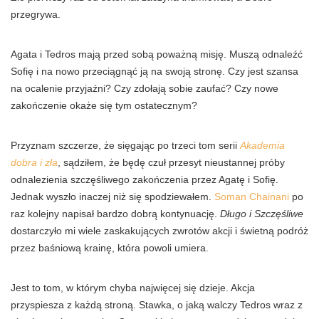
przegrywa.
Agata i Tedros mają przed sobą poważną misję. Muszą odnaleźć
Sofię i na nowo przeciągnąć ją na swoją stronę. Czy jest szansa
na ocalenie przyjaźni? Czy zdołają sobie zaufać? Czy nowe
zakończenie okaże się tym ostatecznym?
Przyznam szczerze, że sięgając po trzeci tom serii
Akademia
dobra i zła
, sądziłem, że będę czuł przesyt nieustannej próby
odnalezienia szczęśliwego zakończenia przez Agatę i Sofię.
Jednak wyszło inaczej niż się spodziewałem.
Soman Chainani
po
raz kolejny napisał bardzo dobrą kontynuację.
Długo i Szczęśliwe
dostarczyło mi wiele zaskakujących zwrotów akcji i świetną podróż
przez baśniową krainę, która powoli umiera.
Jest to tom, w którym chyba najwięcej się dzieje. Akcja
przyspiesza z każdą stroną. Stawka, o
jaką
walczy Tedros wraz z