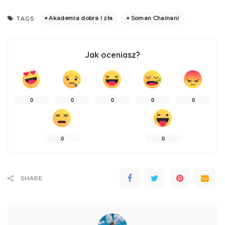
Akademia dobra i zła
Soman Chainani
TAGS:
Jak oceniasz?
0
0
0
0
0
0
0
SHARE