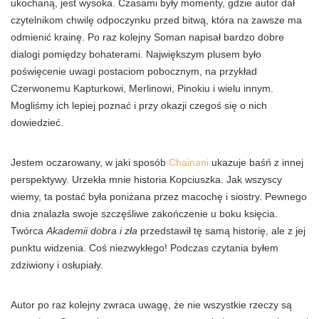
ukochaną, jest wysoka. Czasami były momenty, gdzie
autor dał
czytelnikom chwilę odpoczynku przed bitwą,
która
na zawsze ma
odmienić krainę. Po raz kolejny Soman napisał bardzo dobre
dialogi pomiędzy bohaterami. Największym plusem było
poświęcenie uwagi postaciom pobocznym, na przykład
Czerwonemu Kapturkowi, Merlinowi, Pinokiu i wielu innym.
Mogliśmy ich lepiej poznać i przy okazji czegoś się o nich
dowiedzieć.
Jestem oczarowany, w jaki sposób
Chainani
ukazuje baśń z innej
perspektywy. Urzekła mnie historia Kopciuszka. Jak wszyscy
wiemy, ta postać była poniżana przez macochę i siostry. Pewnego
dnia znalazła swoje szczęśliwe zakończenie u boku księcia.
Twórca
Akademii dobra i zła
przedstawił tę samą historię, ale z jej
punktu widzenia. Coś niezwykłego! Podczas czytania byłem
zdziwiony i osłupiały.
Autor po raz kolejny zwraca uwagę, że nie wszystkie rzeczy są