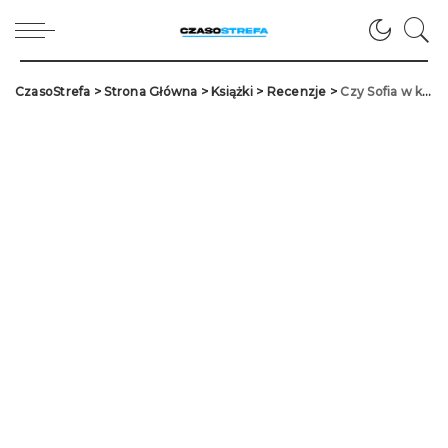
CzasoStrefa
>
Strona Główna
>
Książki
>
Recenzje
>
Czy Sofia w końcu znalazła szczęśliwe zakończenie u boku Dyrektora Akademii? – Recenzja „Akademii dobra i zła: Długo i szczęśliwie”