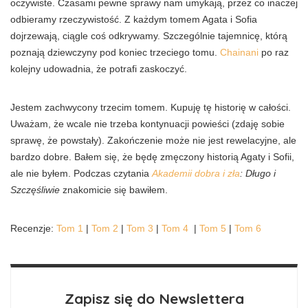
oczywiste. Czasami pewne sprawy nam umykają, przez co inaczej
odbieramy rzeczywistość. Z każdym tomem Agata i Sofia
dojrzewają, ciągle coś odkrywamy. Szczególnie tajemnicę, którą
poznają dziewczyny pod koniec trzeciego tomu.
Chainani
po raz
kolejny udowadnia, że potrafi zaskoczyć.
Jestem zachwycony trzecim tomem. Kupuję tę historię w całości.
Uważam, że wcale nie trzeba kontynuacji powieści (zdaję sobie
sprawę, że powstały). Zakończenie może nie jest rewelacyjne, ale
bardzo dobre. Bałem się, że będę zmęczony historią Agaty i Sofii,
ale nie byłem. Podczas czytania
Akademii dobra i zła
: Długo i
Szczęśliwie
znakomicie się bawiłem.
Recenzje:
Tom 1
|
Tom 2
|
Tom 3
|
Tom 4
|
Tom 5
|
Tom 6
Zapisz się do Newslettera