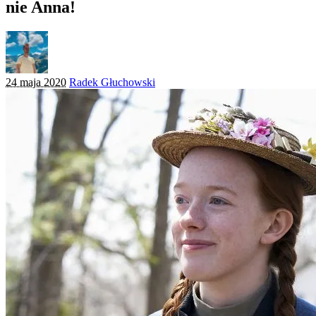
nie Anna!
Posted
24 maja 2020
Radek Głuchowski
by