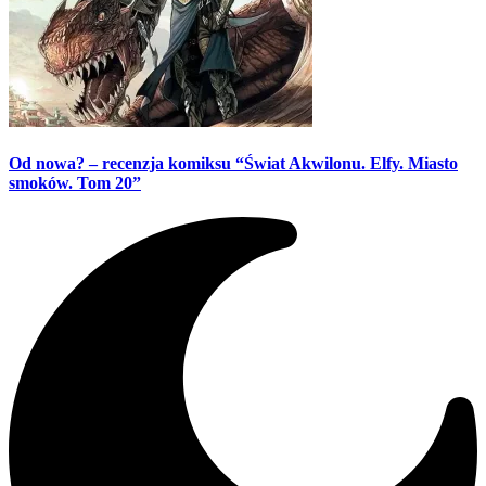
Od nowa? – recenzja komiksu “Świat Akwilonu. Elfy. Miasto
smoków. Tom 20”