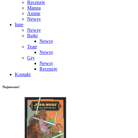
Recenzje
Manga
Anime
Newsy
Inne
Newsy
Bajki
Newsy
Teatr
Newsy
Gry
Newsy
Recenzje
Kontakt
Najnowsze!