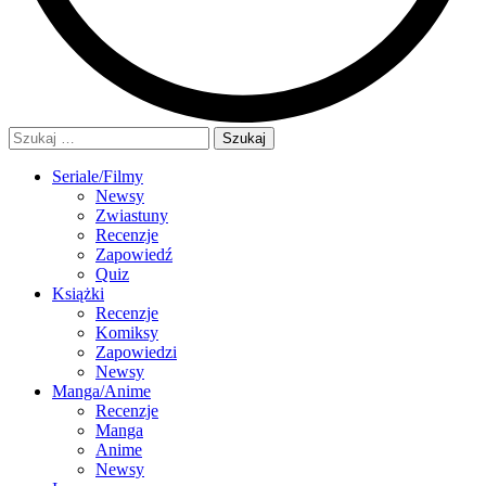
Szukaj:
Seriale/Filmy
Newsy
Zwiastuny
Recenzje
Zapowiedź
Quiz
Książki
Recenzje
Komiksy
Zapowiedzi
Newsy
Manga/Anime
Recenzje
Manga
Anime
Newsy