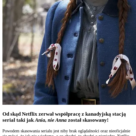
Od skąd Netflix zerwał współpracę z kanadyjską stacją
serial taki jak
Ania, nie Anna
został skasowany!
Powodem skasowania serialu jest niby brak oglądalności oraz nieoficjalnie
się mówi, że jak nie wiadomo, o co chodzi, to chodzi o pieniądze. Netflix,