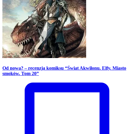
Od nowa? – recenzja komiksu “Świat Akwilonu. Elfy. Miasto
smoków. Tom 20”