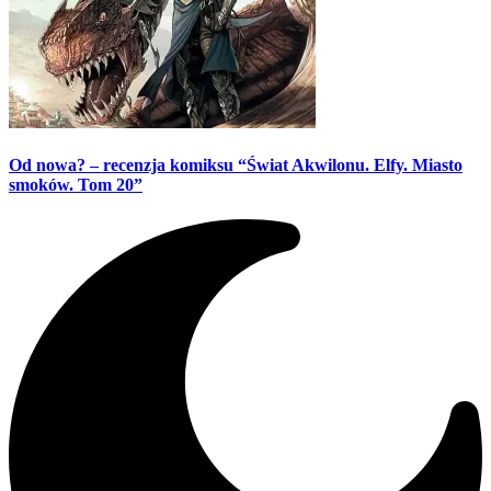
Od nowa? – recenzja komiksu “Świat Akwilonu. Elfy. Miasto
smoków. Tom 20”