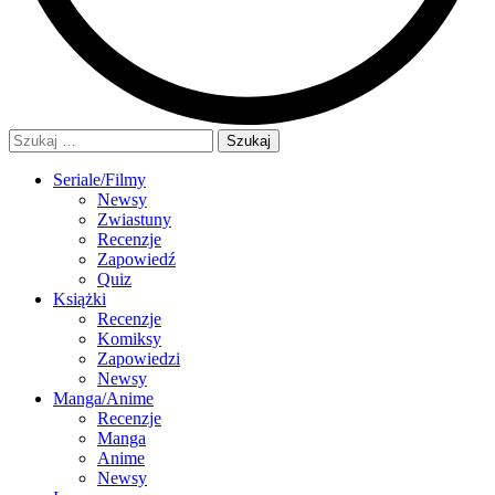
Szukaj:
Seriale/Filmy
Newsy
Zwiastuny
Recenzje
Zapowiedź
Quiz
Książki
Recenzje
Komiksy
Zapowiedzi
Newsy
Manga/Anime
Recenzje
Manga
Anime
Newsy