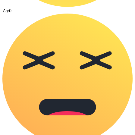
Zły
0