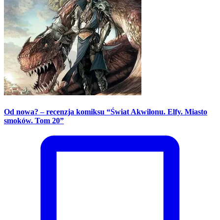
Od nowa? – recenzja komiksu “Świat Akwilonu. Elfy. Miasto
smoków. Tom 20”