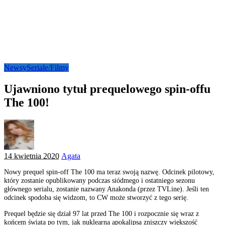
Newsy
Seriale/Filmy
Ujawniono tytuł prequelowego spin-offu
The 100!
Posted
14 kwietnia 2020
Agata
by
Nowy prequel spin-off The 100 ma teraz swoją nazwę. Odcinek pilotowy,
który zostanie opublikowany podczas siódmego i ostatniego sezonu
głównego serialu, zostanie nazwany Anakonda (przez TVLine). Jeśli ten
odcinek spodoba się widzom, to CW może stworzyć z tego serię.
Prequel będzie się dział 97 lat przed The 100 i rozpocznie się wraz z
końcem świata po tym, jak nuklearna apokalipsa zniszczy większość