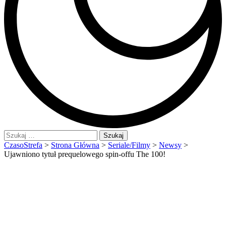
Szukaj:
CzasoStrefa
>
Strona Główna
>
Seriale/Filmy
>
Newsy
>
Ujawniono tytuł prequelowego spin-offu The 100!