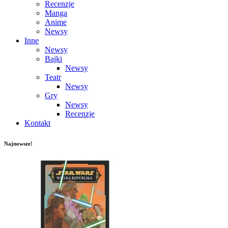
Recenzje
Manga
Anime
Newsy
Inne
Newsy
Bajki
Newsy
Teatr
Newsy
Gry
Newsy
Recenzje
Kontakt
Najnowsze!