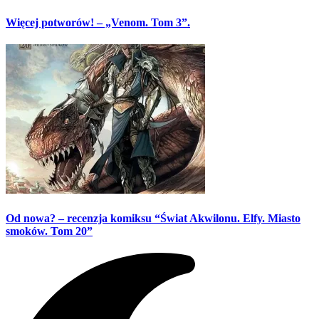
Więcej potworów! – „Venom. Tom 3”.
Od nowa? – recenzja komiksu “Świat Akwilonu. Elfy. Miasto
smoków. Tom 20”