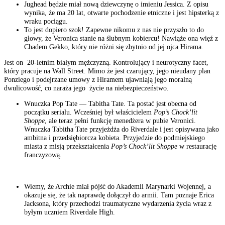
Jughead będzie miał nową dziewczynę o imieniu Jessica. Z opisu
wynika, że ma 20 lat, otwarte pochodzenie etniczne i jest hipsterką z
wraku pociągu.
To jest dopiero szok! Zapewne nikomu z nas nie przyszło to do
głowy, że Veronica stanie na ślubnym kobiercu! Nawiąże ona więź z
Chadem Gekko, który nie różni się zbytnio od jej ojca Hirama.
Jest on 20-letnim białym mężczyzną. Kontrolujący i neurotyczny facet,
który pracuje na Wall Street. Mimo że jest czarujący, jego nieudany plan
Ponziego i podejrzane umowy z Hiramem ujawniają jego moralną
dwulicowość, co naraża jego życie na niebezpieczeństwo.
Wnuczka Pop Tate — Tabitha Tate. Ta postać jest obecna od
początku serialu. Wcześniej był właścicielem
Pop’s Chock’lit
Shoppe
, ale teraz pełni funkcję menedżera w pubie Veronici.
Wnuczka Tabitha Tate przyjeżdża do Riverdale i jest opisywana jako
ambitna i przedsiębiorcza kobieta. Przyjedzie do podmiejskiego
miasta z misją przekształcenia
Pop’s Chock’lit Shoppe
w restaurację
franczyzową.
Wiemy, że Archie miał pójść do Akademii Marynarki Wojennej, a
okazuje się, że tak naprawdę dołączył do armii. Tam poznaje Erica
Jacksona, który przechodzi traumatyczne wydarzenia życia wraz z
byłym uczniem Riverdale High.