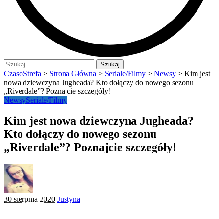
Szukaj:
CzasoStrefa
>
Strona Główna
>
Seriale/Filmy
>
Newsy
>
Kim jest
nowa dziewczyna Jugheada? Kto dołączy do nowego sezonu
„Riverdale”? Poznajcie szczegóły!
Newsy
Seriale/Filmy
Kim jest nowa dziewczyna Jugheada?
Kto dołączy do nowego sezonu
„Riverdale”? Poznajcie szczegóły!
Posted
30 sierpnia 2020
Justyna
by