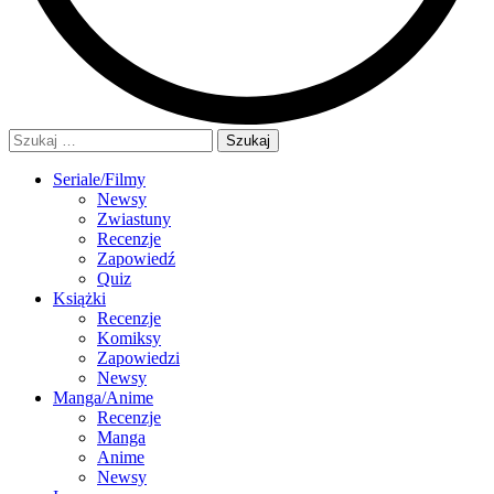
Szukaj:
Seriale/Filmy
Newsy
Zwiastuny
Recenzje
Zapowiedź
Quiz
Książki
Recenzje
Komiksy
Zapowiedzi
Newsy
Manga/Anime
Recenzje
Manga
Anime
Newsy