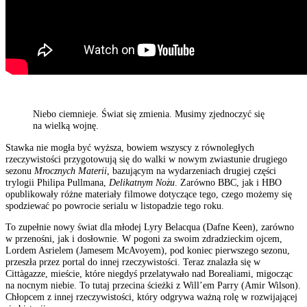
Niebo ciemnieje. Świat się zmienia. Musimy zjednoczyć się
na wielką wojnę.
Stawka nie mogła być wyższa, bowiem wszyscy z równoległych
rzeczywistości przygotowują się do walki w nowym zwiastunie drugiego
sezonu
Mrocznych Materii
, bazującym na wydarzeniach drugiej części
trylogii Philipa Pullmana,
Delikatnym
Nożu
. Zarówno BBC, jak i HBO
opublikowały różne materiały filmowe dotyczące tego, czego możemy się
spodziewać po powrocie serialu w listopadzie tego roku.
To zupełnie nowy świat dla młodej Lyry Belacqua (Dafne Keen), zarówno
w przenośni, jak i dosłownie. W pogoni za swoim zdradzieckim ojcem,
Lordem Asrielem (Jamesem McAvoyem), pod koniec pierwszego sezonu,
przeszła przez portal do innej rzeczywistości. Teraz znalazła się w
Cittàgazze, mieście, które niegdyś przelatywało nad Borealiami, migocząc
na nocnym niebie. To tutaj przecina ścieżki z Will’em Parry (Amir Wilson).
Chłopcem z innej rzeczywistości, który odgrywa ważną rolę w rozwijającej