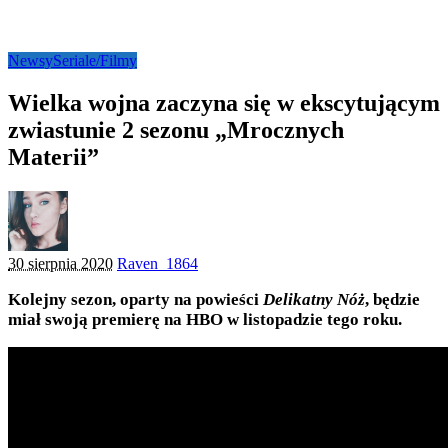
Newsy
Seriale/Filmy
Wielka wojna zaczyna się w ekscytującym
zwiastunie 2 sezonu „Mrocznych
Materii”
Posted
30 sierpnia 2020
Raven_1864
by
Kolejny sezon, oparty na powieści
Delikatny Nóż
, będzie
miał swoją premierę na HBO w listopadzie tego roku.