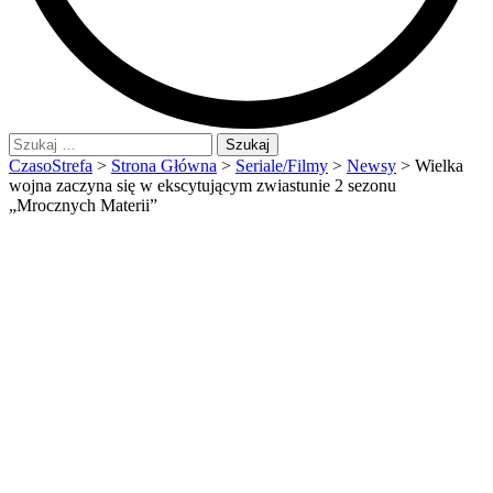
Szukaj:
CzasoStrefa
>
Strona Główna
>
Seriale/Filmy
>
Newsy
>
Wielka
wojna zaczyna się w ekscytującym zwiastunie 2 sezonu
„Mrocznych Materii”