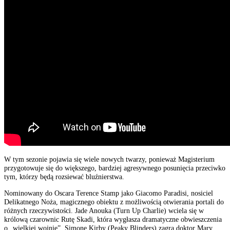
W tym sezonie pojawia się wiele nowych twarzy, ponieważ Magisterium
przygotowuje się do większego, bardziej agresywnego posunięcia przeciwko
tym, którzy będą rozsiewać bluźnierstwa.
Nominowany do Oscara Terence Stamp jako Giacomo Paradisi, nosiciel
Delikatnego Noża, magicznego obiektu z możliwością otwierania portali do
różnych rzeczywistości. Jade Anouka (Turn Up Charlie) wciela się w
królową czarownic Rutę Skadi, która wygłasza dramatyczne obwieszczenia
o „wielkiej wojnie”. Simone Kirby (Peaky Blinders) zagra doktor Mary