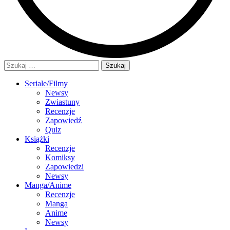
Szukaj:
Seriale/Filmy
Newsy
Zwiastuny
Recenzje
Zapowiedź
Quiz
Książki
Recenzje
Komiksy
Zapowiedzi
Newsy
Manga/Anime
Recenzje
Manga
Anime
Newsy