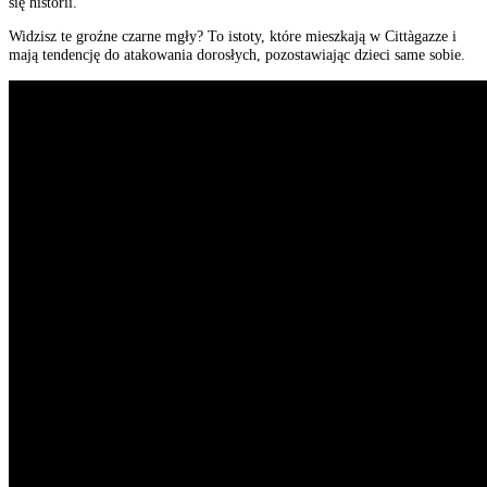
się historii.
Widzisz te groźne czarne mgły? To istoty, które mieszkają w Cittàgazze i
mają tendencję do atakowania dorosłych, pozostawiając dzieci same sobie.