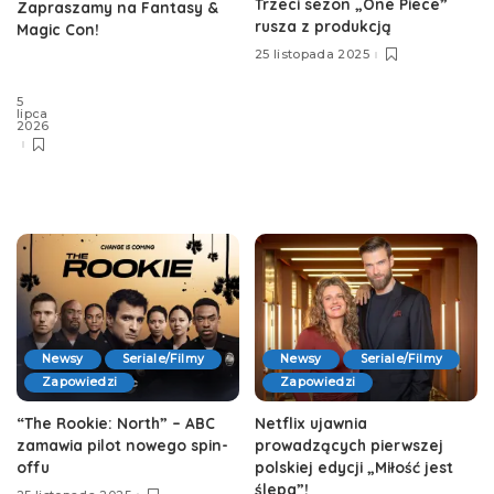
Trzeci sezon „One Piece”
Zapraszamy na Fantasy &
rusza z produkcją
Magic Con!
25 listopada 2025
5
lipca
2026
Newsy
Seriale/Filmy
Newsy
Seriale/Filmy
Zapowiedzi
Zapowiedzi
“The Rookie: North” – ABC
Netflix ujawnia
zamawia pilot nowego spin-
prowadzących pierwszej
offu
polskiej edycji „Miłość jest
ślepa”!