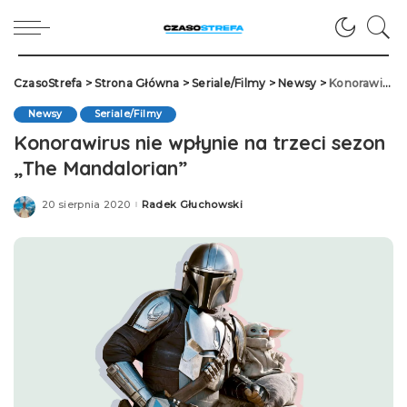
CzasoStrefa
>
Strona Główna
>
Seriale/Filmy
>
Newsy
>
Konorawirus nie wpłynie na trzeci sezon „The Mandalorian”
Newsy
Seriale/Filmy
Konorawirus nie wpłynie na trzeci sezon
„The Mandalorian”
20 sierpnia 2020
Radek Głuchowski
Posted
by