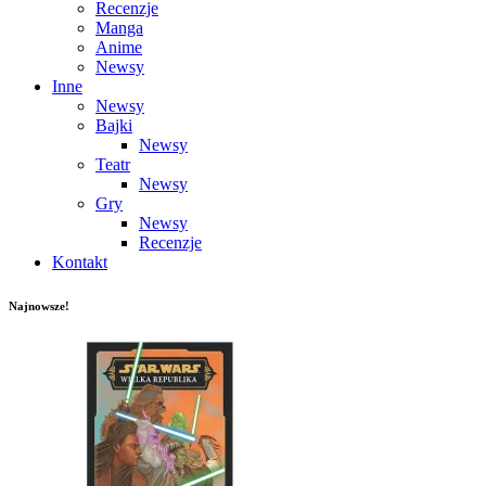
Recenzje
Manga
Anime
Newsy
Inne
Newsy
Bajki
Newsy
Teatr
Newsy
Gry
Newsy
Recenzje
Kontakt
Najnowsze!