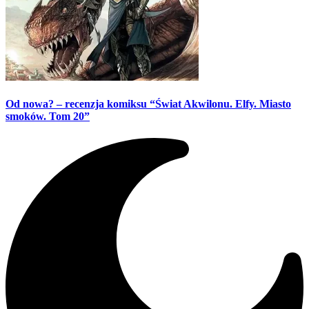
Od nowa? – recenzja komiksu “Świat Akwilonu. Elfy. Miasto
smoków. Tom 20”