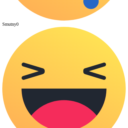
Smutny
0