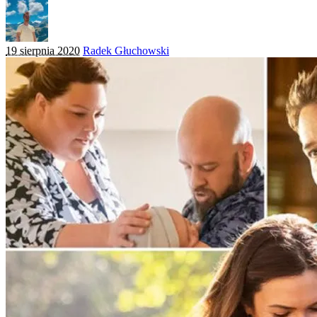
Posted
19 sierpnia 2020
Radek Głuchowski
by