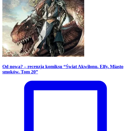
Od nowa? – recenzja komiksu “Świat Akwilonu. Elfy. Miasto
smoków. Tom 20”