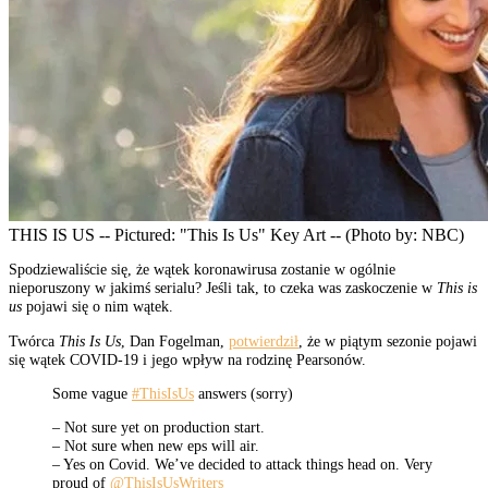
THIS IS US -- Pictured: "This Is Us" Key Art -- (Photo by: NBC)
Spodziewaliście się, że wątek koronawirusa zostanie w ogólnie
nieporuszony w jakimś serialu? Jeśli tak, to czeka was zaskoczenie w
This is
us
pojawi się o nim wątek.
Twórca
This Is Us
, Dan Fogelman,
potwierdził
, że w piątym sezonie pojawi
się wątek COVID-19 i jego wpływ na rodzinę Pearsonów.
Some vague
#ThisIsUs
answers (sorry)
– Not sure yet on production start.
– Not sure when new eps will air.
– Yes on Covid. We’ve decided to attack things head on. Very
proud of
@ThisIsUsWriters