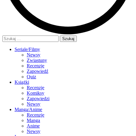
Szukaj:
Seriale/Filmy
Newsy
Zwiastuny
Recenzje
Zapowiedź
Quiz
Książki
Recenzje
Komiksy
Zapowiedzi
Newsy
Manga/Anime
Recenzje
Manga
Anime
Newsy