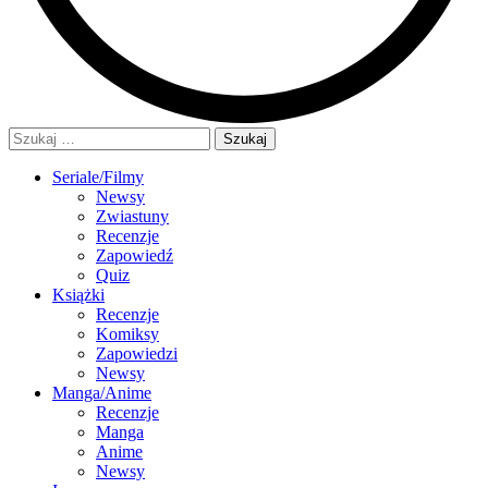
Szukaj:
Seriale/Filmy
Newsy
Zwiastuny
Recenzje
Zapowiedź
Quiz
Książki
Recenzje
Komiksy
Zapowiedzi
Newsy
Manga/Anime
Recenzje
Manga
Anime
Newsy