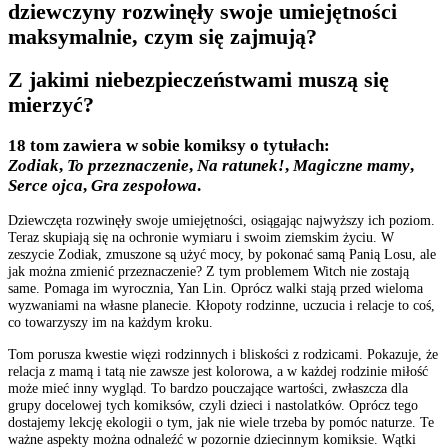
dziewczyny rozwinęły swoje umiejętności
maksymalnie, czym się zajmują?
Z jakimi niebezpieczeństwami muszą się
mierzyć?
18 tom zawiera w sobie komiksy o tytułach:
Zodiak
,
To przeznaczenie
,
Na ratunek!
,
Magiczne mamy
,
Serce ojca
,
Gra zespołowa
.
Dziewczęta rozwinęły swoje umiejętności, osiągając najwyższy ich poziom.
Teraz skupiają się na ochronie wymiaru i swoim ziemskim życiu. W
zeszycie Zodiak, zmuszone są użyć mocy, by pokonać samą Panią Losu, ale
jak można zmienić przeznaczenie? Z tym problemem Witch nie zostają
same. Pomaga im wyrocznia, Yan Lin. Oprócz walki stają przed wieloma
wyzwaniami na własne planecie. Kłopoty rodzinne, uczucia i relacje to coś,
co towarzyszy im na każdym kroku.
Tom porusza kwestie więzi rodzinnych i bliskości z rodzicami. Pokazuje, że
relacja z mamą i tatą nie zawsze jest kolorowa, a w każdej rodzinie miłość
może mieć inny wygląd. To bardzo pouczające wartości, zwłaszcza dla
grupy docelowej tych komiksów, czyli dzieci i nastolatków. Oprócz tego
dostajemy lekcję ekologii o tym, jak nie wiele trzeba by pomóc naturze. Te
ważne aspekty można odnaleźć w pozornie dziecinnym komiksie. Wątki