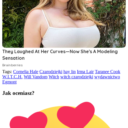
Tags:
Cornelia Hale
Czarodziejki
hay lin
Irma Lair
Taranee Cook
W.I.T.C.H.
Will Vandom
Witch
witch czarodziejki
wydawnictwo
Egmont
Jak oceniasz?