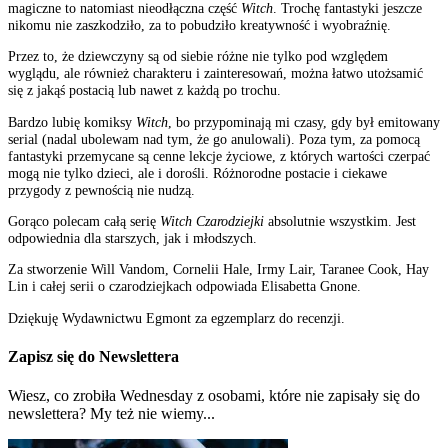
magiczne to natomiast nieodłączna część
Witch
. Trochę fantastyki jeszcze
nikomu nie zaszkodziło, za to pobudziło kreatywność i wyobraźnię.
Przez to, że dziewczyny są od siebie różne nie tylko pod względem
wyglądu, ale również charakteru i zainteresowań, można łatwo utożsamić
się z jakąś postacią lub nawet z każdą po trochu.
Bardzo lubię komiksy
Witch
, bo przypominają mi czasy, gdy był emitowany
serial (nadal ubolewam nad tym, że go anulowali). Poza tym, za pomocą
fantastyki przemycane są cenne lekcje życiowe, z których wartości czerpać
mogą nie tylko dzieci, ale i dorośli. Różnorodne postacie i ciekawe
przygody z pewnością nie nudzą.
Gorąco polecam całą serię
Witch Czarodziejki
absolutnie wszystkim. Jest
odpowiednia dla starszych, jak i młodszych.
Za stworzenie Will Vandom, Cornelii Hale, Irmy Lair, Taranee Cook, Hay
Lin i całej serii o czarodziejkach odpowiada Elisabetta Gnone.
Dziękuję Wydawnictwu Egmont za egzemplarz do recenzji.
Zapisz się do Newslettera
Wiesz, co zrobiła Wednesday z osobami, które nie zapisały się do
newslettera? My też nie wiemy...