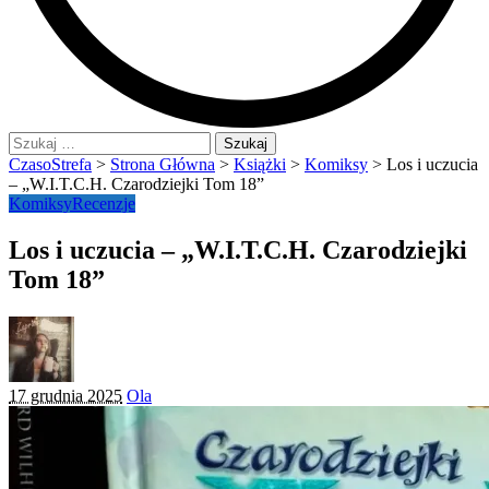
Szukaj:
CzasoStrefa
>
Strona Główna
>
Książki
>
Komiksy
>
Los i uczucia
– „W.I.T.C.H. Czarodziejki Tom 18”
Komiksy
Recenzje
Los i uczucia – „W.I.T.C.H. Czarodziejki
Tom 18”
Posted
17 grudnia 2025
Ola
by