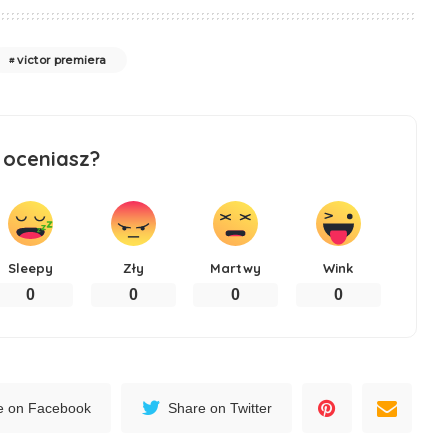
victor premiera
 oceniasz?
Sleepy
Zły
Martwy
Wink
0
0
0
0
e on Facebook
Share on Twitter