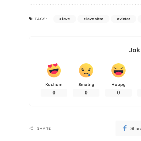
love
love vitor
victor
TAGS:
Jak
Kocham
Smutny
Happy
0
0
0
Shar
SHARE