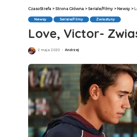
CzasoStrefa
>
Strona Główna
>
Seriale/Filmy
>
Newsy
>
L
Newsy
Seriale/Filmy
Zwiastuny
Love, Victor- Zwia
2 maja 2020
Andrzej
Posted
by