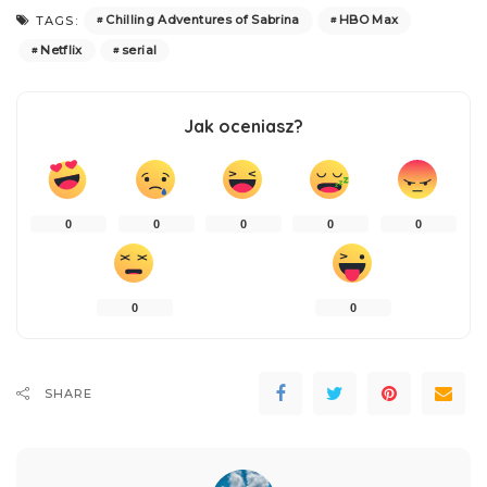
Chilling Adventures of Sabrina
HBO Max
TAGS:
Netflix
serial
Jak oceniasz?
0
0
0
0
0
0
0
SHARE