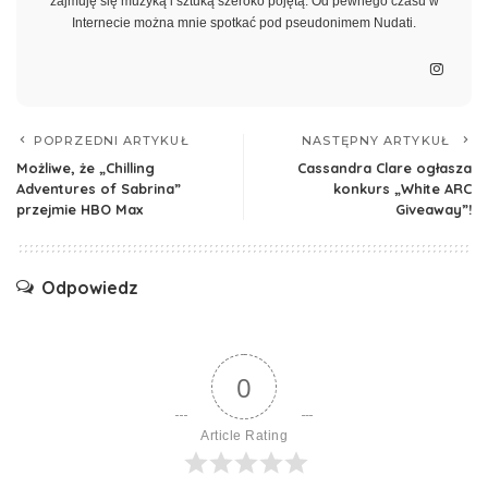
zajmuję się muzyką i sztuką szeroko pojętą. Od pewnego czasu w
Internecie można mnie spotkać pod pseudonimem Nudati.
POPRZEDNI ARTYKUŁ
NASTĘPNY ARTYKUŁ
Możliwe, że „Chilling
Cassandra Clare ogłasza
Adventures of Sabrina”
konkurs „White ARC
przejmie HBO Max
Giveaway”!
Odpowiedz
0
Article Rating