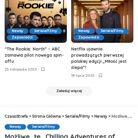
Newsy
Seriale/Filmy
Newsy
Seriale/Filmy
Zapowiedzi
Zapowiedzi
“The Rookie: North” – ABC
Netflix ujawnia
zamawia pilot nowego spin-
prowadzących pierwszej
offu
polskiej edycji „Miłość jest
ślepa”!
25 listopada 2025
18 lipca 2025
Załaduj więcej
CzasoStrefa
>
Strona Główna
>
Seriale/Filmy
>
Newsy
>
Możliwe, że „Chilling Adventures of Sabrina” przejmie HBO Max
Newsy
Seriale/Filmy
Możliwe, że „Chilling Adventures of