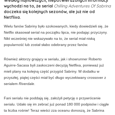
Według najnowszych, niepotwierdzonych informacji
wychodzi na to, że serial
Chilling Adventures Of Sabrina
doczeka się kolejnych sezonów, ale już nie od
Netflixa.
Wielu fanów Sabriny było szokowanych, kiedy dowiedzieli się, że
Netflix skasował serial na początku lipca, nie podając przyczyny.
Nikt wcześniej nie wskazywało na to, że serial miał niską
popularność lub został słabo odebrany przez fanów.
Również aktorzy grający w serialu, jak i showrunner Roberto
Aguirre-Sacasa byli zaskoczeni decyzją Netflixa, ponieważ już
mieli plany na kolejną część przygód Sabriny. W dodatku w
przyszłej, piątej części miał być długo wyczekiwany crossover z
serialem
Riverdale
.
Fani serialu nie poddają się, założyli petycję o przywrócenie
serialu. Udało się im zebrać już ponad 180 000 podpisów i ciągle
ta liczba rośnie! Teraz wieści zza oceanu donoszą, że Sabrina