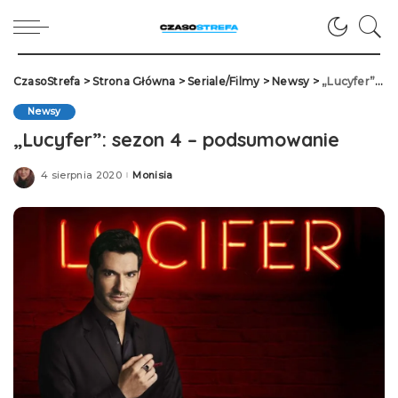
CzasoStrefa
>
Strona Główna
>
Seriale/Filmy
>
Newsy
>
„Lucyfer”: sezon 4 – podsumowanie
Newsy
„Lucyfer”: sezon 4 – podsumowanie
4 sierpnia 2020
Monisia
Posted
by