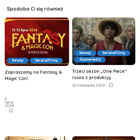
Spodoba Ci się również
Newsy
Seriale/Filmy
Zapowiedzi
Newsy
Seriale/Filmy
Trzeci sezon „One Piece”
Zapraszamy na Fantasy &
rusza z produkcją
Magic Con!
25 listopada 2025
5
lipca
2026