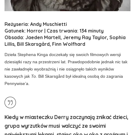
Reżyseria: Andy Muschietti
Gatunek: Horror | Czas trwania: 134 minuty
Obsada: Jaeden Martell, Jeremy Ray Taylor, Sophia
Lillis, Bill Skarsgård, Finn Wolfhard
Dzieła Stephena Kinga doczekały się swoich filmowych wersji
dziesiątki razy na przestrzeni lat. Prawdopodobnie jednak nic tak
nie zawładnęło wyobraźnią i nie osiągnęło takich wyników
kasowych jak
To
. Bill Skarsgård był idealną osobą do zagrania
Pennywise’a.
Kiedy w miasteczku Derry zaczynają znikać dzieci,
grupa wyrzutków musi walczyć ze swoimi
największymi lękami, stając oko w oko z groźnym i