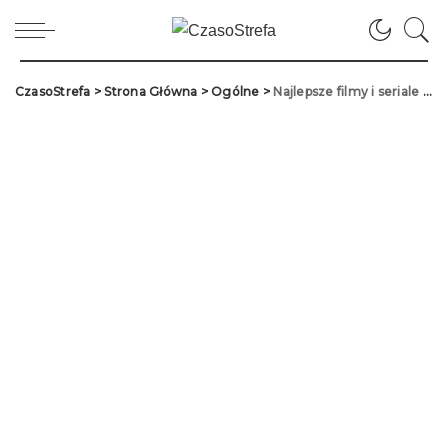
CzasoStrefa
>
Strona Główna
>
Ogólne
>
Najlepsze filmy i seriale dodane na Netflixa w tym tygodniu