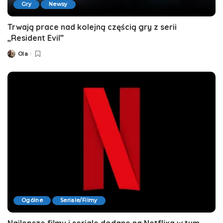
Gry
Newsy
Trwają prace nad kolejną częścią gry z serii
„Resident Evil”
Ola
Posted
by
Ogólne
Seriale/Filmy
Najlepsze filmy i seriale dodane na Netflixa w tym