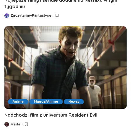
tygodniu
ZaczytanawFantastyce
Posted
by
Anime
Manga/Anime
Newsy
Nadchodzi film z uniwersum Resident Evil
Marta
Posted
by