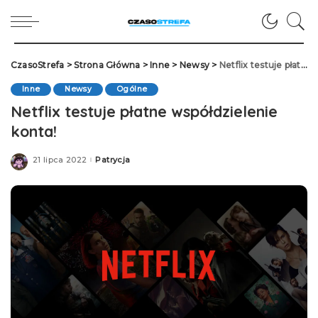
CzasoStrefa
>
Strona Główna
>
Inne
>
Newsy
>
Netflix testuje płatne współdzielenie konta!
Inne
Newsy
Ogólne
Netflix testuje płatne współdzielenie
konta!
21 lipca 2022
Patrycja
Posted
by