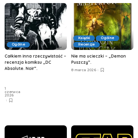
Książki
Ogólne
Recenzje
Ogólne
Nie ma ucieczki – „Demon
Całkiem inna rzeczywistość –
Puszczy”.
recenzja komiksu „DC
Absolute. Noir”.
8 marca 2026
1
czerwca
2026