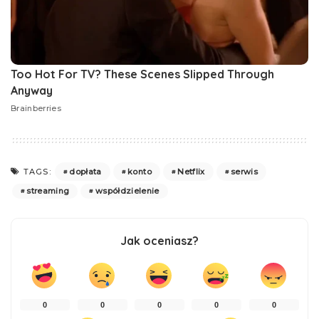
dopłata
konto
Netflix
serwis
TAGS:
streaming
współdzielenie
Jak oceniasz?
0
0
0
0
0