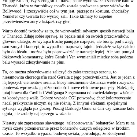
Filippy Eilhart) czy scenografii. Inaczej sobie wyobrażałem scenerię balu w
Thanedd, która w żartobliwy sposób została porównana przez widzów do
Bollywood. I rzeczywiście coś w tym jest, patrząc na kostium, chociażby
Yennefer czy Geralta lub wystrój sali. Takie klimaty to zupełne
przeciwieństwo aury z książek czy gier.
Warto docenić twórców za to, że wprowadzili odważny sposób narracji balu
w Thanedd. Zdaję sobie sprawę, że będzie miał on swoich przeciwników,
głównie dlatego, że wytrąca trochę panujące napięcie, ale biorąc pod uwagę
sam zamysł i koncept, to wypadł on naprawdę fajnie. Jednakże wciąż daleko
było do ideału i można było poprowadzić tę narrację lepiej. Ale sam pomysł
łóżkowych komentarzy, które Geralt i Yen wymieniali między sobą podczas
balu wyszedł zdecydowanie na plus.
To, co można zdecydowanie zaliczyć do zalet trzeciego sezonu, to
niesamowita choreografia starć Geralta z jego przeciwnikami. Jest to jeden z
najlepszych elementów serialu, który niezmiennie dostarcza wiele rozrywki,
ponieważ wprowadzają różnorodność i nowe efektowne pomysły. Należą się
tutaj brawa dla Cavilla i Wolfganga Stegemanna odpowiedzialnego właśnie
za koordynację walk. Dobrze wypada CGI potworów, choć kolorystycznie
nadal praktycznie niczym się nie różnią. Z innymi efektami specjalnymi
sytuacja wygląda już gorzej. Pościg Dzikiego Gonu za Ciri czy rzucane kule
ognia, nie zrobiły najlepszego wrażenia.
Niestety nie zaprzestano sławetnego “teleportowania” bohaterów. Mam tu na
myśli częste przemierzanie przez bohaterów dużych odległości w krótkim
czasie. To wszystko wypacza budowę świata, powodując, że Kontynent