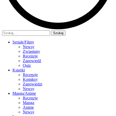
Szukaj:
Seriale/Filmy
Newsy
Zwiastuny
Recenzje
Zapowiedź
Quiz
Książki
Recenzje
Komiksy
Zapowiedzi
Newsy
Manga/Anime
Recenzje
Manga
Anime
Newsy