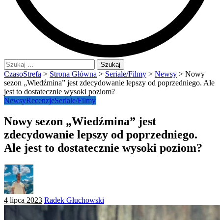
Szukaj:
CzasoStrefa
>
Strona Główna
>
Seriale/Filmy
>
Newsy
>
Nowy
sezon „Wiedźmina” jest zdecydowanie lepszy od poprzedniego. Ale
jest to dostatecznie wysoki poziom?
Newsy
Recenzje
Seriale/Filmy
Nowy sezon „Wiedźmina” jest
zdecydowanie lepszy od poprzedniego.
Ale jest to dostatecznie wysoki poziom?
Posted
4 lipca 2023
Radek Głuchowski
by