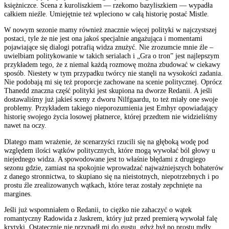
księżniczce. Scena z kuroliszkiem — rzekomo bazyliszkiem — wypadła
całkiem nieźle. Umiejętnie też wpleciono w całą historię postać Mistle.
W nowym sezonie mamy również znacznie więcej polityki w najczystszej
postaci, tyle że nie jest ona jakoś specjalnie angażująca i momentami
pojawiające się dialogi potrafią widza znużyć. Nie zrozumcie mnie źle –
uwielbiam politykowanie w takich serialach i „Gra o tron” jest najlepszym
przykładem tego, że z niemal każdą rozmowę można zbudować w ciekawy
sposób. Niestety w tym przypadku twórcy nie stanęli na wysokości zadania.
Nie podobają mi się też proporcje zachowane na scenie politycznej. Oprócz
Thanedd znaczna część polityki jest skupiona na dworze Redanii. A jeśli
dostawaliśmy już jakieś sceny z dworu Nilfgaardu, to też miały one swoje
problemy. Przykładem takiego nieporozumienia jest Emhyr opowiadający
historię swojego życia losowej płatnerce, której przedtem nie widzieliśmy
nawet na oczy.
Dlatego mam wrażenie, że scenarzyści rzucili się na głęboką wodę pod
względem ilości wątków politycznych, które mogą wywołać ból głowy u
niejednego widza. A spowodowane jest to właśnie błędami z drugiego
sezonu gdzie, zamiast na spokojnie wprowadzać najważniejszych bohaterów
z danego stronnictwa, to skupiano się na nieistotnych, niepotrzebnych i po
prostu źle zrealizowanych wątkach, które teraz zostały zepchnięte na
margines.
Jeśli już wspomniałem o Redanii, to ciężko nie zahaczyć o wątek
romantyczny Radowida z Jaskrem, który już przed premierą wywołał falę
krytyki. Ostatecznie nie przypadł mi do gustu, gdyż był po prostu mdły.