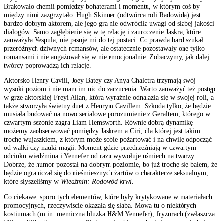
Brakowało chemii pomiędzy bohaterami i momentu, w którym coś by
między nimi zazgrzytało. Hugh Skinner (odtwórca roli Radowida) jest
bardzo dobrym aktorem, ale jego gra nie odwróciła uwagi od słabej jakości
dialogów. Samo zagłębienie się w tę relację i zauroczenie Jaskra, które
zauważyła Vespula, nie pasuje mi do tej postaci. Co prawda bard szukał
przeróżnych dziwnych romansów, ale ostatecznie pozostawały one tylko
romansami i nie angażował się w nie emocjonalnie. Zobaczymy, jak dalej
twórcy poprowadzą ich relację.
Aktorsko Henry Caviil, Joey Batey czy Anya Chalotra trzymają swój
wysoki poziom i nie mam im nic do zarzucenia. Warto zauważyć też postęp
w grze aktorskiej Freyi Allan, która wyraźnie odnalazła się w swojej roli, a
także stworzyła świetny duet z Henrym Cavillem. Szkoda tylko, że będzie
musiała budować na nowo serialowe porozumienie z Geraltem, którego w
czwartym sezonie zagra Liam Hemsworth. Równie dobrą dynamikę
możemy zaobserwować pomiędzy Jaskrem a Ciri, dla której jest takim
trochę wujaszkiem, z którym może sobie pożartować i na chwilę odpocząć
od walki czy nauki magii. Moment gdzie przedrzeźniają w czwartym
odcinku wiedźmina i Yennefer od razu wywołuje uśmiech na twarzy.
Dobrze, że humor pozostał na dobrym poziomie, bo już trochę się bałem, że
będzie ograniczał się do nieśmiesznych żartów o charakterze seksualnym,
które słyszeliśmy w
Wiedźmin: Rodowód krwi
.
Co ciekawe, sporo tych elementów, które były krytykowane w materiałach
promocyjnych, rzeczywiście okazała się słaba. Mowa tu o niektórych
kostiumach (m.in. memiczna bluzka H&M Yennefer), fryzurach (zwłaszcza