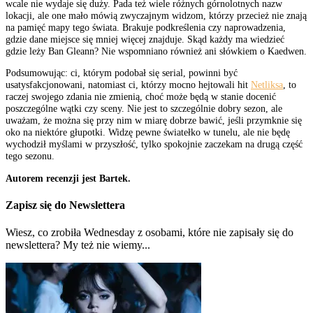
wcale nie wydaje się duży. Pada też wiele różnych górnolotnych nazw
lokacji, ale one mało mówią zwyczajnym widzom, którzy przecież nie znają
na pamięć mapy tego świata. Brakuje podkreślenia czy naprowadzenia,
gdzie dane miejsce się mniej więcej znajduje. Skąd każdy ma wiedzieć
gdzie leży Ban Gleann? Nie wspomniano również ani słówkiem o Kaedwen.
Podsumowując: ci, którym podobał się serial, powinni być
usatysfakcjonowani, natomiast ci, którzy mocno hejtowali hit
Netliksa
, to
raczej swojego zdania nie zmienią, choć może będą w stanie docenić
poszczególne wątki czy sceny. Nie jest to szczególnie dobry sezon, ale
uważam, że można się przy nim w miarę dobrze bawić, jeśli przymknie się
oko na niektóre głupotki. Widzę pewne światełko w tunelu, ale nie będę
wychodził myślami w przyszłość, tylko spokojnie zaczekam na drugą część
tego sezonu.
Autorem recenzji jest Bartek.
Zapisz się do Newslettera
Wiesz, co zrobiła Wednesday z osobami, które nie zapisały się do
newslettera? My też nie wiemy...