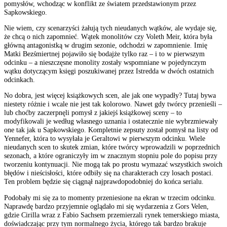
pomysłów, wchodząc w konflikt ze światem przedstawionym przez
Sapkowskiego.
Nie wiem, czy scenarzyści żałują tych nieudanych wątków, ale wydaje się,
że chcą o nich zapomnieć. Wątek monolitów czy Voleth Meir, która była
główną antagonistką w drugim sezonie, odchodzi w zapomnienie. Imię
Matki Bezśmiertnej pojawiło się bodajże tylko raz – i to w pierwszym
odcinku – a nieszczęsne monolity zostały wspomniane w pojedynczym
wątku dotyczącym księgi poszukiwanej przez Istredda w dwóch ostatnich
odcinkach.
No dobra, jest więcej książkowych scen, ale jak one wypadły? Tutaj bywa
niestety różnie i wcale nie jest tak kolorowo. Nawet gdy twórcy przenieśli –
lub choćby zaczerpnęli pomysł z jakiejś książkowej sceny – to
modyfikowali je według własnego uznania i ostatecznie nie wybrzmiewały
one tak jak u Sapkowskiego. Kompletnie zepsuty został pomysł na listy od
Yennefer, która to wysyłała je Geraltowi w pierwszym odcinku. Wiele
nieudanych scen to skutek zmian, które twórcy wprowadzili w poprzednich
sezonach, a które ograniczyły im w znacznym stopniu pole do popisu przy
tworzeniu kontynuacji. Nie mogą tak po prostu wymazać wszystkich swoich
błędów i nieścisłości, które odbiły się na charakterach czy losach postaci.
Ten problem będzie się ciągnął najprawdopodobniej do końca serialu.
Podobały mi się za to momenty przeniesione na ekran w trzecim odcinku.
Naprawdę bardzo przyjemnie oglądało mi się wydarzenia z Gors Velen,
gdzie Cirilla wraz z Fabio Sachsem przemierzali rynek temerskiego miasta,
doświadczając przy tym normalnego życia, którego tak bardzo brakuje