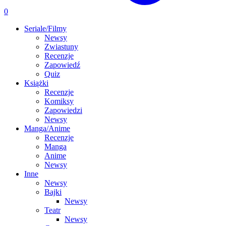
0
Seriale/Filmy
Newsy
Zwiastuny
Recenzje
Zapowiedź
Quiz
Książki
Recenzje
Komiksy
Zapowiedzi
Newsy
Manga/Anime
Recenzje
Manga
Anime
Newsy
Inne
Newsy
Bajki
Newsy
Teatr
Newsy