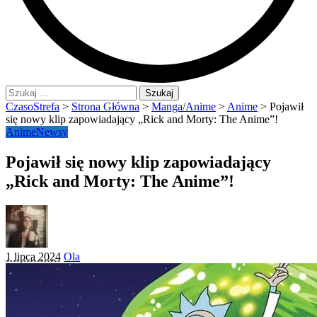
Szukaj:
CzasoStrefa
>
Strona Główna
>
Manga/Anime
>
Anime
>
Pojawił
się nowy klip zapowiadający „Rick and Morty: The Anime”!
Anime
Newsy
Pojawił się nowy klip zapowiadający
„Rick and Morty: The Anime”!
Posted
1 lipca 2024
Ola
by