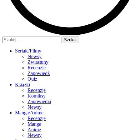
Szukaj:
Seriale/Filmy
Newsy
Zwiastuny
Recenzje
Zapowiedź
Quiz
Książki
Recenzje
Komiksy
Zapowiedzi
Newsy
Manga/Anime
Recenzje
Manga
Anime
Newsy