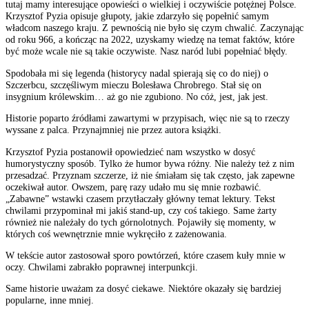
tutaj mamy interesujące opowieści o wielkiej i oczywiście potężnej Polsce.
Krzysztof Pyzia opisuje głupoty, jakie zdarzyło się popełnić samym
władcom naszego kraju. Z pewnością nie było się czym chwalić. Zaczynając
od roku 966, a kończąc na 2022, uzyskamy wiedzę na temat faktów, które
być może wcale nie są takie oczywiste. Nasz naród lubi popełniać błędy.
Spodobała mi się legenda (historycy nadal spierają się co do niej) o
Szczerbcu, szczęśliwym mieczu Bolesława Chrobrego. Stał się on
insygnium królewskim… aż go nie zgubiono. No cóż, jest, jak jest.
Historie poparto źródłami zawartymi w przypisach, więc nie
są
to rzeczy
wyssane z palca. Przynajmniej nie przez autora książki.
Krzysztof Pyzia postanowił opowiedzieć nam wszystko w dosyć
humorystyczny sposób. Tylko że humor bywa różny. Nie należy też z nim
przesadzać. Przyznam szczerze, iż nie śmiałam się tak często, jak zapewne
oczekiwał autor. Owszem, parę razy udało mu się mnie rozbawić.
„Zabawne” wstawki czasem przytłaczały główny temat lektury. Tekst
chwilami przypominał mi jakiś stand-up, czy coś takiego. Same żarty
również nie należały do tych górnolotnych. Pojawiły się momenty, w
których coś wewnętrznie mnie wykręciło z zażenowania.
W tekście autor zastosował sporo powtórzeń, które czasem kuły mnie w
oczy. Chwilami zabrakło poprawnej interpunkcji.
Same historie uważam za dosyć ciekawe. Niektóre okazały się bardziej
popularne, inne mniej.