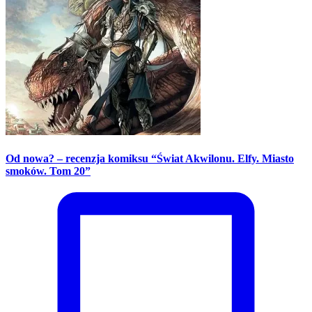
Od nowa? – recenzja komiksu “Świat Akwilonu. Elfy. Miasto
smoków. Tom 20”