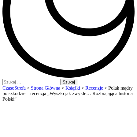
Szukaj:
CzasoStrefa
>
Strona Główna
>
Książki
>
Recenzje
>
Polak mądry
po szkodzie – recenzja „Wyszło jak zwykle… Rozbrajająca historia
Polski”