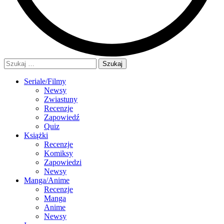
Szukaj:
Seriale/Filmy
Newsy
Zwiastuny
Recenzje
Zapowiedź
Quiz
Książki
Recenzje
Komiksy
Zapowiedzi
Newsy
Manga/Anime
Recenzje
Manga
Anime
Newsy