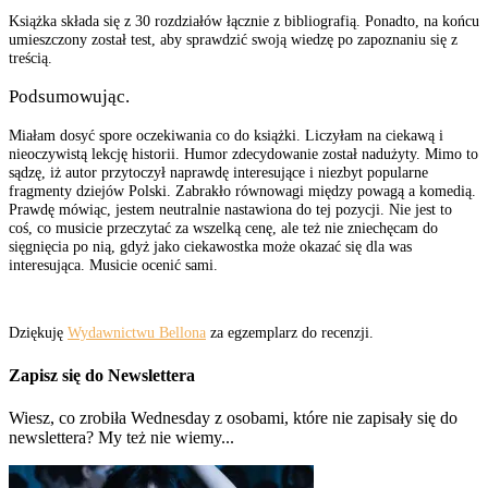
Książka składa się z 30 rozdziałów łącznie z bibliografią. Ponadto, na końcu
umieszczony został test, aby sprawdzić swoją wiedzę po zapoznaniu się z
treścią.
Podsumowując.
Miałam dosyć spore oczekiwania co do książki. Liczyłam na ciekawą i
nieoczywistą lekcję historii. Humor zdecydowanie został nadużyty. Mimo to
sądzę, iż autor przytoczył naprawdę interesujące i niezbyt popularne
fragmenty dziejów Polski. Zabrakło równowagi między powagą a komedią.
Prawdę mówiąc, jestem neutralnie nastawiona do tej pozycji. Nie jest to
coś, co musicie przeczytać za wszelką cenę, ale też nie zniechęcam do
sięgnięcia po nią, gdyż jako ciekawostka może okazać się dla was
interesująca. Musicie ocenić sami.
Dziękuję
Wydawnictwu Bellona
za egzemplarz do recenzji.
Zapisz się do Newslettera
Wiesz, co zrobiła Wednesday z osobami, które nie zapisały się do
newslettera? My też nie wiemy...