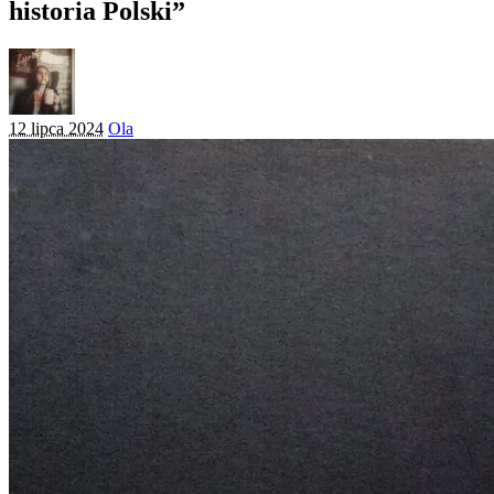
historia Polski”
Posted
12 lipca 2024
Ola
by