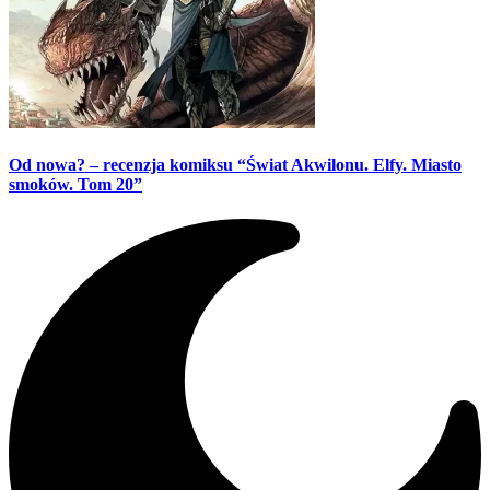
Od nowa? – recenzja komiksu “Świat Akwilonu. Elfy. Miasto
smoków. Tom 20”