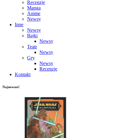
Recenzje
Manga
Anime
Newsy
Inne
Newsy
Bajki
Newsy
Teatr
Newsy
Gry
Newsy
Recenzje
Kontakt
Najnowsze!