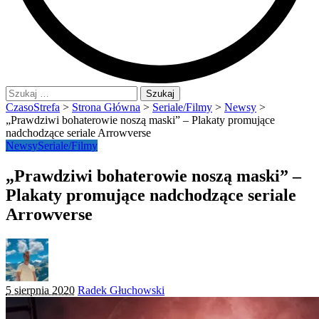
Szukaj:
CzasoStrefa
>
Strona Główna
>
Seriale/Filmy
>
Newsy
>
„Prawdziwi bohaterowie noszą maski” – Plakaty promujące
nadchodzące seriale Arrowverse
Newsy
Seriale/Filmy
„Prawdziwi bohaterowie noszą maski” –
Plakaty promujące nadchodzące seriale
Arrowverse
Posted
5 sierpnia 2020
Radek Głuchowski
by