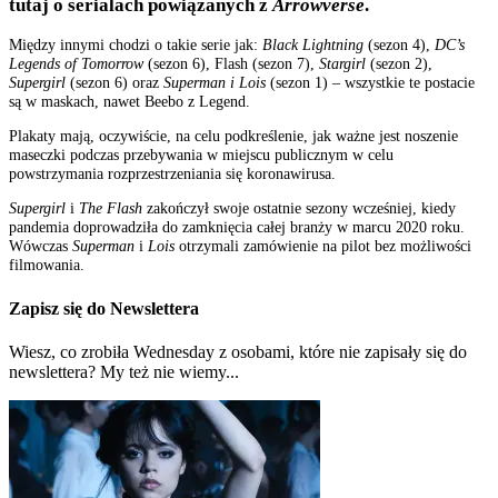
tutaj o serialach powiązanych z
Arrowverse
.
Między innymi chodzi o takie serie jak:
Black Lightning
(sezon 4),
DC’s
Legends of Tomorrow
(sezon 6), Flash (sezon 7),
Stargirl
(sezon 2),
Supergirl
(sezon 6) oraz
Superman i Lois
(sezon 1) – wszystkie te postacie
są w maskach, nawet Beebo z Legend.
Plakaty mają, oczywiście, na celu podkreślenie, jak ważne jest noszenie
maseczki podczas przebywania w miejscu publicznym w celu
powstrzymania rozprzestrzeniania się koronawirusa.
Supergirl
i
The Flash
zakończył swoje ostatnie sezony wcześniej, kiedy
pandemia doprowadziła do zamknięcia całej branży w marcu 2020 roku.
Wówczas
Superman
i
Lois
otrzymali zamówienie na pilot bez możliwości
filmowania.
Zapisz się do Newslettera
Wiesz, co zrobiła Wednesday z osobami, które nie zapisały się do
newslettera? My też nie wiemy...