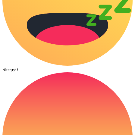
Sleepy
0