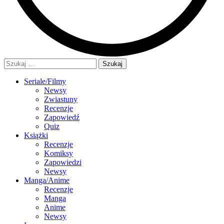
Szukaj:
Seriale/Filmy
Newsy
Zwiastuny
Recenzje
Zapowiedź
Quiz
Książki
Recenzje
Komiksy
Zapowiedzi
Newsy
Manga/Anime
Recenzje
Manga
Anime
Newsy