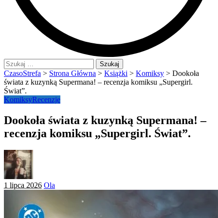
Szukaj:
CzasoStrefa
>
Strona Główna
>
Książki
>
Komiksy
>
Dookoła
świata z kuzynką Supermana! – recenzja komiksu „Supergirl.
Świat”.
Komiksy
Recenzje
Dookoła świata z kuzynką Supermana! –
recenzja komiksu „Supergirl. Świat”.
Posted
1 lipca 2026
Ola
by