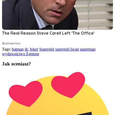
Tags:
batman
dc
Joker
Supergirl
supergirl świat
superman
wydawnictwo Egmont
Jak oceniasz?