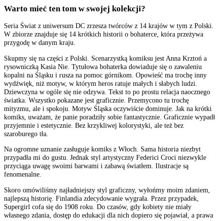
Warto mieć ten tom w swojej kolekcji?
Seria Świat z uniwersum DC zrzesza twórców z 14 krajów w tym z Polski.
W zbiorze znajduje się 14 krótkich historii o bohaterce, która przeżywa
przygodę w danym kraju.
Skupmy się na części z Polski. Scenarzystką komiksu jest Anna Krztoń a
rysowniczką Kasia Nie. Tytułowa bohaterka dowiaduje się o zawaleniu
kopalni na Śląsku i rusza na pomoc górnikom. Opowieść ma trochę inny
wydźwięk, niż motyw, w którym heros ratuje małych i słabych ludzi.
Dziewczyna w ogóle się nie odzywa. Tekst to po prostu relacja naocznego
światka. Wszystko pokazane jest graficznie. Przemycono tu trochę
mityzmu, ale i spokoju. Motyw Śląska oczywiście dominuje. Jak na krótki
komiks, uważam, że panie poradziły sobie fantastycznie. Graficznie wypadł
przyjemnie i estetycznie. Bez krzykliwej kolorystyki, ale też bez
szaroburego tła.
Na ogromne uznanie zasługuje komiks z Włoch. Sama historia niezbyt
przypadła mi do gustu. Jednak styl artystyczny Federici Croci niezwykle
przyciąga uwagę swoimi barwami i zabawą światłem. Ilustracje są
fenomenalne.
Skoro omówiliśmy najładniejszy styl graficzny, wyłońmy moim zdaniem,
najlepszą historię. Finlandia zdecydowanie wygrała. Przez przypadek,
Supergirl cofa się do 1908 roku. Do czasów, gdy kobiety nie miały
własnego zdania, dostęp do edukacji dla nich dopiero się pojawiał, a prawa