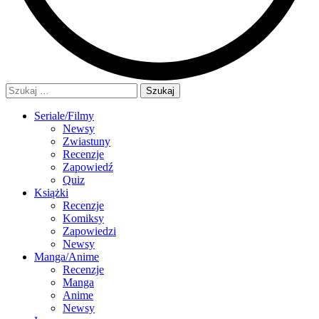
Szukaj:
Seriale/Filmy
Newsy
Zwiastuny
Recenzje
Zapowiedź
Quiz
Książki
Recenzje
Komiksy
Zapowiedzi
Newsy
Manga/Anime
Recenzje
Manga
Anime
Newsy