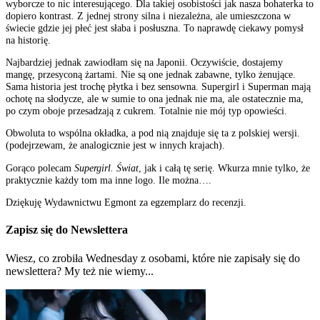
wyborcze to nic interesującego. Dla takiej osobistości jak nasza bohaterka to
dopiero kontrast. Z jednej strony silna i niezależna, ale umieszczona w
świecie gdzie jej płeć jest słaba i posłuszna. To naprawdę ciekawy pomysł
na historię.
Najbardziej jednak zawiodłam się na Japonii. Oczywiście, dostajemy
mangę, przesyconą żartami. Nie są one jednak zabawne, tylko żenujące.
Sama historia jest trochę płytka i bez sensowna. Supergirl i Superman mają
ochotę na słodycze, ale w sumie to ona jednak nie ma, ale ostatecznie ma,
po czym oboje przesadzają z cukrem. Totalnie nie mój typ opowieści.
Obwoluta to wspólna okładka, a pod nią znajduje się ta z polskiej wersji.
(podejrzewam, że analogicznie jest w innych krajach).
Gorąco polecam
Supergirl. Świat
, jak i całą tę serię. Wkurza mnie tylko, że
praktycznie każdy tom ma inne logo. Ile można….
Dziękuję Wydawnictwu Egmont za egzemplarz do recenzji.
Zapisz się do Newslettera
Wiesz, co zrobiła Wednesday z osobami, które nie zapisały się do
newslettera? My też nie wiemy...