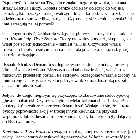
Piąta część skupia się na Tiss, córce znakomitego wojownika, kapitana
straży Bractwa Tarczy. Kobieta bardzo chciałaby dołączyć do wojska,
jednak tylko mężczyźni mogą walczyć. Bohaterka postanawia przełamać tę
odwieczną niesprawiedliwą tradycję. Czy uda jej się spełnić marzenia? Jak
inni zareagują na jej pomysł?
Chciałbym napisać, że historia wciąga od pierwszej strony. Jednak tak nie
jest.
Krasnoludy: Tiss z Bractwa Tarczy
ma wolny początek, skupia się na
wielu postaciach jednocześnie – zamiast na Tiss. Oczywiście wraz z
rozwojem fabuły to się zmienia na plus – akcja nabiera tempa i staje się
bardziej wciągająca.
Rysunki Nicolasa Demare’a są dopracowane, doskonale oddają mroczny
klimat Świata Akwilonu. Mężczyzna zadbał o każdy detal, widać to w
misternych projektach postaci, tła i strojów. Szczególne wrażenie zrobiły na
mnie sceny batalistyczne, w których rysownik z dużą dynamiką ukazał
chaos i brutalność walki.
Jedyne, do czego mógłbym się przyczepić, to zbudowanie stereotypowej
głównej bohaterki. Czy trzeba było powielać schemat silnej i niezależnej
kobiety, która walczy z przeciwnościami losu? Wydaje mi się, że można
byłoby poprowadzić akcję w trochę innym kierunku, na przykład
współpracy lub budowania sojuszu z innymi, aby kobiety mogły dołączać
do Bractwa Tarczy.
Krasnoludy: Tiss z Bractwa Tarczy
to komiks, który ma zarówno wady, jak i
zalety. Jednak warto doszukiwać się pozytywów. W końcu zawartość jest