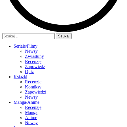
Szukaj:
Seriale/Filmy
Newsy
Zwiastuny
Recenzje
Zapowiedź
Quiz
Książki
Recenzje
Komiksy
Zapowiedzi
Newsy
Manga/Anime
Recenzje
Manga
Anime
Newsy