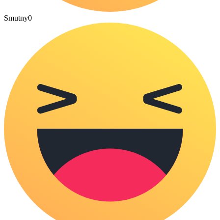
Smutny
0