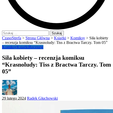
Szukaj:
CzasoStrefa
>
Strona Główna
>
Książki
>
Komiksy
>
Siła kobiety
– recenzja komiksu “Krasnoludy: Tiss z Bractwa Tarczy. Tom 05”
Komiksy
Książki
Recenzje
Siła kobiety – recenzja komiksu
“Krasnoludy: Tiss z Bractwa Tarczy. Tom
05”
Posted
29 lutego 2024
Radek Głuchowski
by