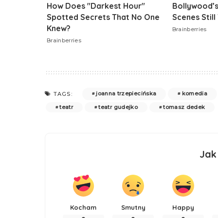
joanna trzepiecińska
komedia
TAGS:
teatr
teatr gudejko
tomasz dedek
Jak
Kocham
Smutny
Happy