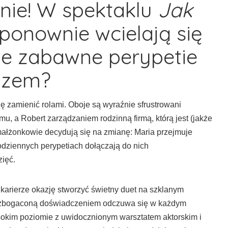
nie! W spektaklu
Jak
ponownie wcielają się
ie zabawne perypetie
razem?
 zamienić rolami. Oboje są wyraźnie sfrustrowani
, a Robert zarządzaniem rodzinną firmą, którą jest (jakże
i małżonkowie decydują się na zmianę: Maria przejmuje
codziennych perypetiach dołączają do nich
zięć.
karierze okazję stworzyć świetny duet na szklanym
ię wzbogaconą doświadczeniem odczuwa się w każdym
sokim poziomie z uwidocznionym warsztatem aktorskim i