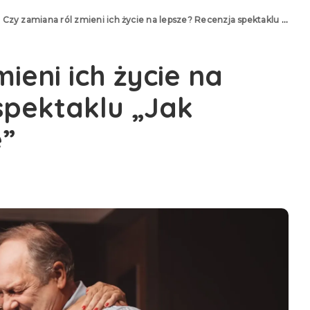
>
Czy zamiana ról zmieni ich życie na lepsze? Recenzja spektaklu „Jak Zabłocki na mydle”
ieni ich życie na
spektaklu „Jak
e”