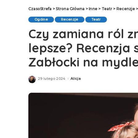
CzasoStrefa
>
Strona Główna
>
Inne
>
Teatr
>
Recenzje
Ogólne
Recenzje
Teatr
Czy zamiana ról zm
lepsze? Recenzja 
Zabłocki na mydl
29 lutego 2024
Alicja
Posted
by