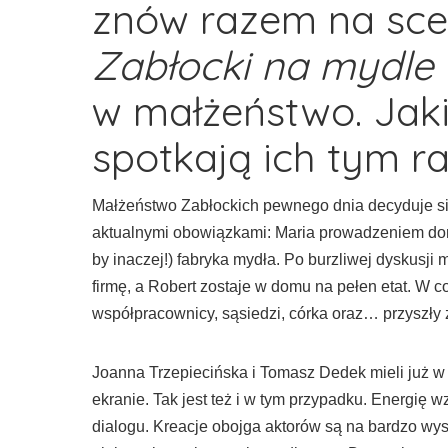
znów razem na sce
Zabłocki na mydle
w małżeństwo. Jak
spotkają ich tym 
Małżeństwo Zabłockich pewnego dnia decyduje się
aktualnymi obowiązkami: Maria prowadzeniem domu
by inaczej!) fabryka mydła. Po burzliwej dyskusj
firmę, a Robert zostaje w domu na pełen etat. W 
współpracownicy, sąsiedzi, córka oraz… przyszły 
Joanna Trzepiecińska i Tomasz Dedek mieli już w 
ekranie. Tak jest też i w tym przypadku. Energ
dialogu. Kreacje obojga aktorów są na bardzo wy