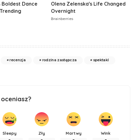
recenzja
rodzina zastępcza
spektakl
 oceniasz?
Sleepy
Zły
Martwy
Wink