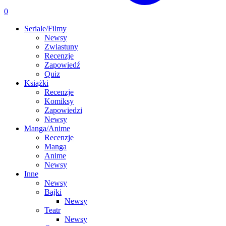
0
Seriale/Filmy
Newsy
Zwiastuny
Recenzje
Zapowiedź
Quiz
Książki
Recenzje
Komiksy
Zapowiedzi
Newsy
Manga/Anime
Recenzje
Manga
Anime
Newsy
Inne
Newsy
Bajki
Newsy
Teatr
Newsy