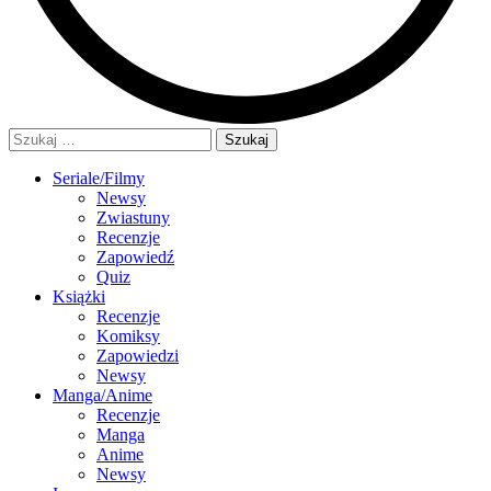
Szukaj:
Seriale/Filmy
Newsy
Zwiastuny
Recenzje
Zapowiedź
Quiz
Książki
Recenzje
Komiksy
Zapowiedzi
Newsy
Manga/Anime
Recenzje
Manga
Anime
Newsy