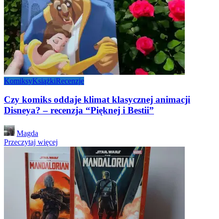
Komiksy
Książki
Recenzje
Czy komiks oddaje klimat klasycznej animacji
Disneya? – recenzja “Pięknej i Bestii”
Posted
Magda
by
Przeczytaj więcej