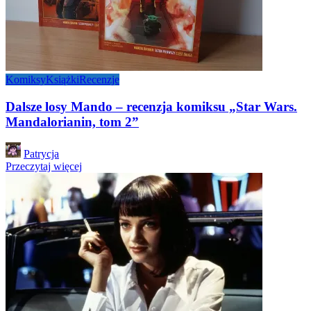
Komiksy
Książki
Recenzje
Dalsze losy Mando – recenzja komiksu „Star Wars.
Mandalorianin, tom 2”
Posted
Patrycja
by
Przeczytaj więcej