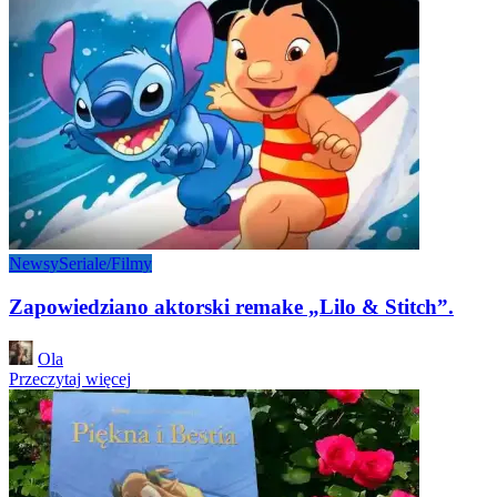
Newsy
Seriale/Filmy
Zapowiedziano aktorski remake „Lilo & Stitch”.
Posted
Ola
by
Przeczytaj więcej