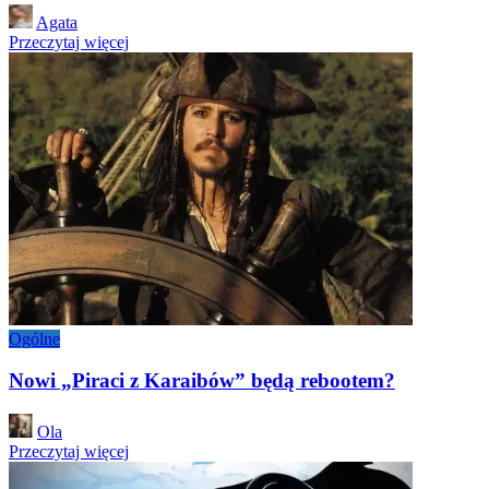
Posted
Agata
by
Przeczytaj więcej
Ogólne
Nowi „Piraci z Karaibów” będą rebootem?
Posted
Ola
by
Przeczytaj więcej