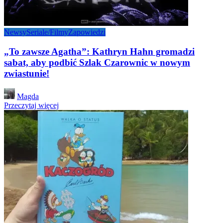
Newsy
Seriale/Filmy
Zapowiedzi
„To zawsze Agatha”: Kathryn Hahn gromadzi
sabat, aby podbić Szlak Czarownic w nowym
zwiastunie!
Posted
Magda
by
Przeczytaj więcej