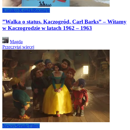
Komiksy
Książki
Recenzje
”Walka o status. Kaczogród, Carl Barks” – Witamy
w Kaczogrodzie w latach 1962 – 1963
Posted
Magda
by
Przeczytaj więcej
Newsy
Seriale/Filmy