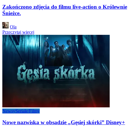
Zakończono zdjęcia do filmu live-action o Królewnie
Śnieżce.
Posted
Ola
by
Przeczytaj więcej
Newsy
Seriale/Filmy
Nowe nazwiska w obsadzie „Gęsiej skórki” Disney+