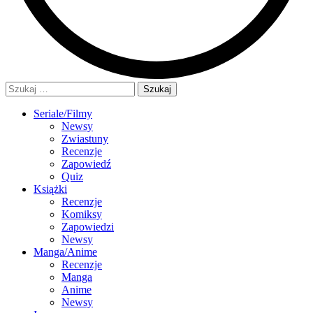
Szukaj:
Seriale/Filmy
Newsy
Zwiastuny
Recenzje
Zapowiedź
Quiz
Książki
Recenzje
Komiksy
Zapowiedzi
Newsy
Manga/Anime
Recenzje
Manga
Anime
Newsy